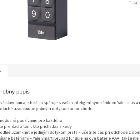
TLAČ
s
robný popis
ová klávesnica, ktorá sa spáruje s vaším inteligentným zámkom Yale Linus
oduché uzamknutie jediným dotykom pri odchode.
dnoduché používanie pre každého
jte prehľad o tom, kto prichádza a kedy
hodlné uzamknutie jediným dotykom prsta – ušetrite čas pri odchode z d
pájané batériami – Yale Smart Keypad funguje na dve batérie AAA, takže nie