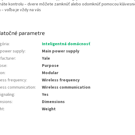
 máte kontrolu – dvere môžete zamknúť alebo odomknúť pomocou klávesnic
 – voľba je vždy na vás
atočné parametre
gória
:
Inteligentná domácnosť
 power supply
:
Main power supply
facturer
:
Yale
ose
:
Purpose
ion
:
Modular
less frequency
:
Wireless frequency
less communication
:
Wireless communication
ignaling
:
Yes
nsions
:
Dimensions
ht
:
Weight