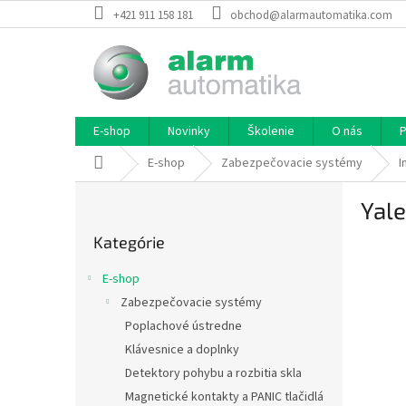
Prejsť
+421 911 158 181
obchod@alarmautomatika.com
na
obsah
E-shop
Novinky
Školenie
O nás
P
Domov
E-shop
Zabezpečovacie systémy
I
B
Yal
o
Preskočiť
č
Kategórie
kategórie
n
ý
E-shop
p
Zabezpečovacie systémy
a
Poplachové ústredne
n
e
Klávesnice a doplnky
l
Detektory pohybu a rozbitia skla
Magnetické kontakty a PANIC tlačidlá