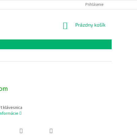
Prihlásenie
NÁKUPNÝ
Prázdny košík
KOŠÍK
dom
t klávesnica
informácie