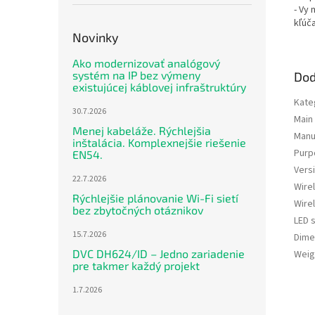
- Vy
kľúča
Novinky
Ako modernizovať analógový
systém na IP bez výmeny
Dod
existujúcej káblovej infraštruktúry
Kate
30.7.2026
Main
Menej kabeláže. Rýchlejšia
Manu
inštalácia. Komplexnejšie riešenie
Purp
EN54.
Vers
22.7.2026
Wire
Rýchlejšie plánovanie Wi-Fi sietí
Wire
bez zbytočných otáznikov
LED s
15.7.2026
Dime
DVC DH624/ID – Jedno zariadenie
Weig
pre takmer každý projekt
1.7.2026