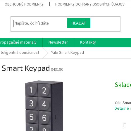
OBCHODNÉ PODMIENKY
PODMIENKY OCHRANY OSOBNÝCH ÚDAJOV
HĽADAŤ
ropagačné materiály
Newsletter
Kontakty
nteligentná domácnosť
Yale Smart Keypad
e Smart Keypad
043180
Skla
Yale Smar
Detailné 