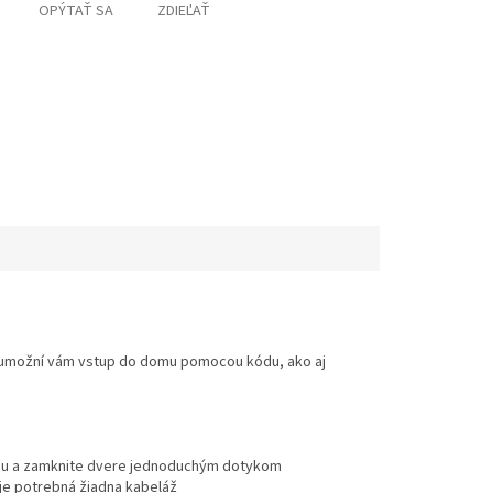
OPÝTAŤ SA
ZDIEĽAŤ
 a umožní vám vstup do domu pomocou kódu, ako aj
omu a zamknite dvere jednoduchým dotykom
 je potrebná žiadna kabeláž