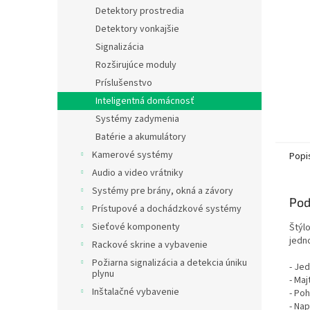
Detektory prostredia
Detektory vonkajšie
Signalizácia
Rozširujúce moduly
Príslušenstvo
Inteligentná domácnosť
Systémy zadymenia
Batérie a akumulátory
Kamerové systémy
Popi
Audio a video vrátniky
Systémy pre brány, okná a závory
Pod
Prístupové a dochádzkové systémy
Sieťové komponenty
Štýl
jedn
Rackové skrine a vybavenie
Požiarna signalizácia a detekcia úniku
- Je
plynu
- Ma
Inštalačné vybavenie
- Po
- Na