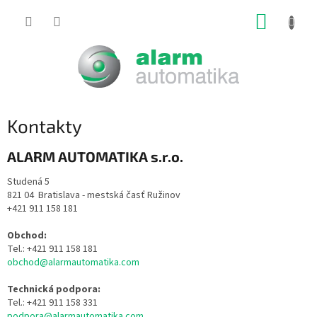
Prejsť
NÁKUP
na
obsah
KOŠÍK
Kontakty
ALARM AUTOMATIKA s.r.o.
Studená 5
821 04 Bratislava - mestská časť Ružinov
+421 911 158 181
Obchod:
Tel.: +421 911 158 181
obchod@alarmautomatika.com
Technická podpora:
Tel.: +421 911 158 331
podpora@alarmautomatika.com