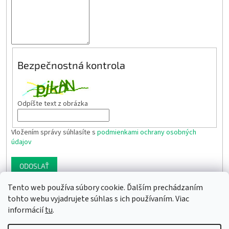
Bezpečnostná kontrola
Odpíšte text z obrázka
Vložením správy súhlasíte s
podmienkami ochrany osobných
údajov
ODOSLAŤ
Tento web používa súbory cookie. Ďalším prechádzaním
Z
tohto webu vyjadrujete súhlas s ich používaním. Viac
á
informácií
tu
.
Newsletter
Facebook
LinkedIn
Instagram
YouTube
p