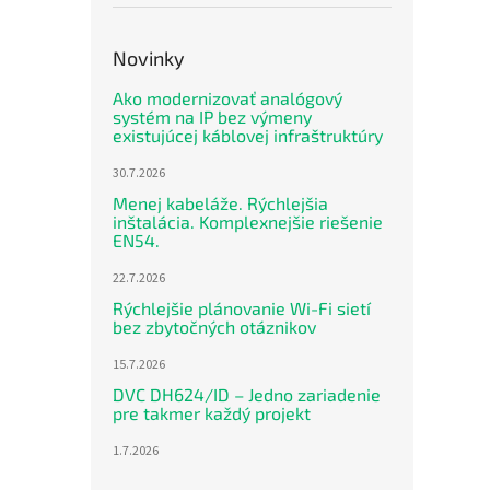
Novinky
Ako modernizovať analógový
systém na IP bez výmeny
existujúcej káblovej infraštruktúry
30.7.2026
Menej kabeláže. Rýchlejšia
inštalácia. Komplexnejšie riešenie
EN54.
22.7.2026
Rýchlejšie plánovanie Wi-Fi sietí
bez zbytočných otáznikov
15.7.2026
DVC DH624/ID – Jedno zariadenie
pre takmer každý projekt
1.7.2026