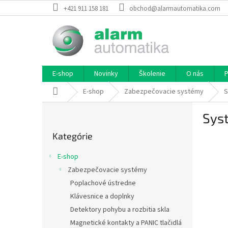
Prejsť
+421 911 158 181
obchod@alarmautomatika.com
na
obsah
E-shop
Novinky
Školenie
O nás
P
Domov
E-shop
Zabezpečovacie systémy
S
B
Sys
o
Preskočiť
č
Kategórie
kategórie
n
ý
E-shop
p
Zabezpečovacie systémy
a
Poplachové ústredne
n
e
Klávesnice a doplnky
l
Detektory pohybu a rozbitia skla
Magnetické kontakty a PANIC tlačidlá