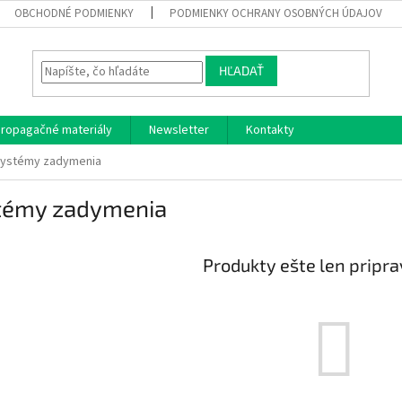
OBCHODNÉ PODMIENKY
PODMIENKY OCHRANY OSOBNÝCH ÚDAJOV
HĽADAŤ
ropagačné materiály
Newsletter
Kontakty
ystémy zadymenia
témy zadymenia
Produkty ešte len pripr