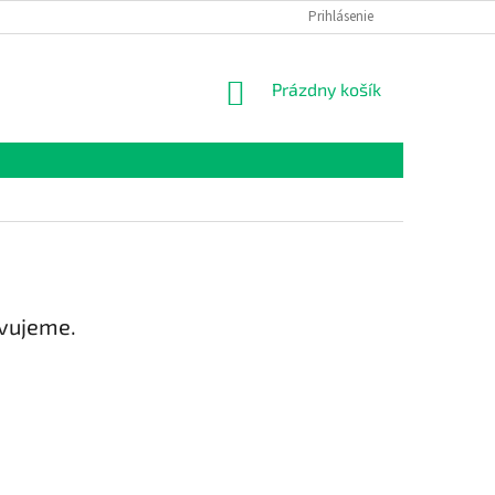
Prihlásenie
NÁKUPNÝ
Prázdny košík
KOŠÍK
avujeme.