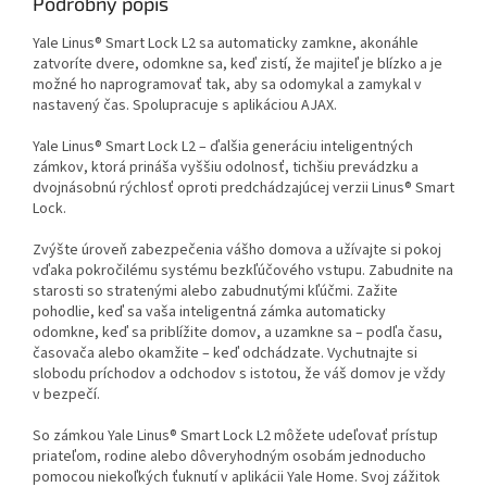
Podrobný popis
Yale Linus® Smart Lock L2 sa automaticky zamkne, akonáhle
zatvoríte dvere, odomkne sa, keď zistí, že majiteľ je blízko a je
možné ho naprogramovať tak, aby sa odomykal a zamykal v
nastavený čas. Spolupracuje s aplikáciou AJAX.
Yale Linus® Smart Lock L2 – ďalšia generáciu inteligentných
zámkov, ktorá prináša vyššiu odolnosť, tichšiu prevádzku a
dvojnásobnú rýchlosť oproti predchádzajúcej verzii Linus® Smart
Lock.
Zvýšte úroveň zabezpečenia vášho domova a užívajte si pokoj
vďaka pokročilému systému bezkľúčového vstupu. Zabudnite na
starosti so stratenými alebo zabudnutými kľúčmi. Zažite
pohodlie, keď sa vaša inteligentná zámka automaticky
odomkne, keď sa priblížite domov, a uzamkne sa – podľa času,
časovača alebo okamžite – keď odchádzate. Vychutnajte si
slobodu príchodov a odchodov s istotou, že váš domov je vždy
v bezpečí.
So zámkou Yale Linus® Smart Lock L2 môžete udeľovať prístup
priateľom, rodine alebo dôveryhodným osobám jednoducho
pomocou niekoľkých ťuknutí v aplikácii Yale Home. Svoj zážitok