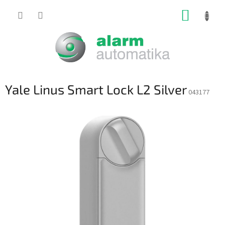
Prejsť
NÁKUP
na
obsah
KOŠÍK
Yale Linus Smart Lock L2 Silver
043177