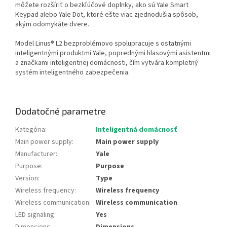
môžete rozšíriť o bezkľúčové doplnky, ako sú Yale Smart
Keypad alebo Yale Dot, ktoré ešte viac zjednodušia spôsob,
akým odomykáte dvere.
Model Linus® L2 bezproblémovo spolupracuje s ostatnými
inteligentnými produktmi Yale, poprednými hlasovými asistentmi
a značkami inteligentnej domácnosti, čím vytvára kompletný
systém inteligentného zabezpečenia.
Dodatočné parametre
Kategória
:
Inteligentná domácnosť
Main power supply
:
Main power supply
Manufacturer
:
Yale
Purpose
:
Purpose
Version
:
Type
Wireless frequency
:
Wireless frequency
Wireless communication
:
Wireless communication
LED signaling
:
Yes