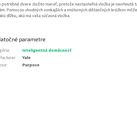
je potrebné dvere zložito merať, pretože nastaviteľná vložka je navrhnutá t
ám. Pomocou vhodných vonkajších a vnútorných dištančných krúžkov môžete
akú dĺžku, akú má vaša súčasná vložka.
atočné parametre
gória
:
Inteligentná domácnosť
facturer
:
Yale
ose
:
Purpose