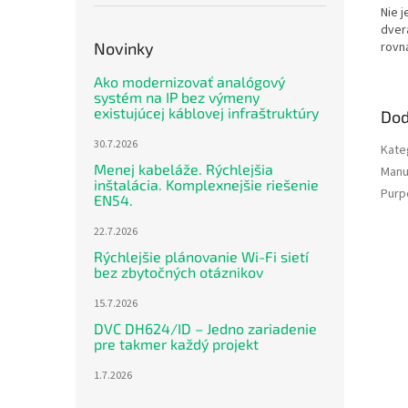
Nie 
dver
rovn
Novinky
Ako modernizovať analógový
systém na IP bez výmeny
existujúcej káblovej infraštruktúry
Dod
30.7.2026
Kate
Menej kabeláže. Rýchlejšia
Manu
inštalácia. Komplexnejšie riešenie
Purp
EN54.
22.7.2026
Rýchlejšie plánovanie Wi-Fi sietí
bez zbytočných otáznikov
15.7.2026
DVC DH624/ID – Jedno zariadenie
pre takmer každý projekt
1.7.2026