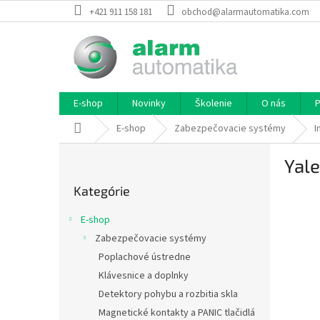
Prejsť
+421 911 158 181
obchod@alarmautomatika.com
na
obsah
E-shop
Novinky
Školenie
O nás
P
Domov
E-shop
Zabezpečovacie systémy
I
B
Yale
o
Preskočiť
č
Kategórie
kategórie
n
ý
E-shop
p
Zabezpečovacie systémy
a
Poplachové ústredne
n
e
Klávesnice a doplnky
l
Detektory pohybu a rozbitia skla
Magnetické kontakty a PANIC tlačidlá