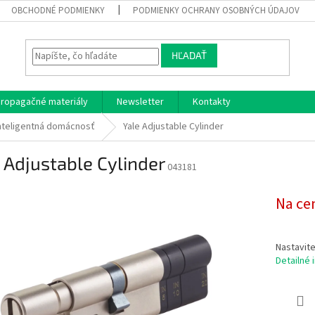
OBCHODNÉ PODMIENKY
PODMIENKY OCHRANY OSOBNÝCH ÚDAJOV
HĽADAŤ
ropagačné materiály
Newsletter
Kontakty
nteligentná domácnosť
Yale Adjustable Cylinder
 Adjustable Cylinder
043181
Na ce
Nastavite
Detailné 