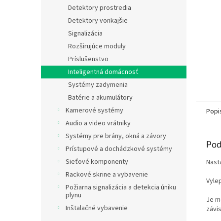
Detektory prostredia
Detektory vonkajšie
Signalizácia
Rozširujúce moduly
Príslušenstvo
Inteligentná domácnosť
Systémy zadymenia
Batérie a akumulátory
Kamerové systémy
Popi
Audio a video vrátniky
Systémy pre brány, okná a závory
Pod
Prístupové a dochádzkové systémy
Sieťové komponenty
Nasta
Rackové skrine a vybavenie
Vyle
Požiarna signalizácia a detekcia úniku
plynu
Je m
Inštalačné vybavenie
závi