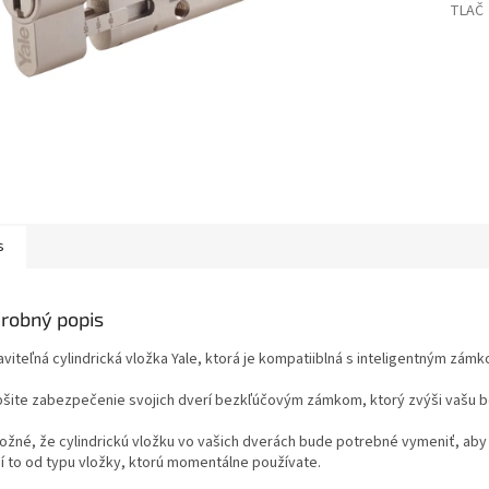
TLAČ
s
robný popis
viteľná cylindrická vložka Yale, ktorá je kompatiiblná s inteligentným zám
pšite zabezpečenie svojich dverí bezkľúčovým zámkom, ktorý zvýši vašu b
ožné, že cylindrickú vložku vo vašich dverách bude potrebné vymeniť, aby
sí to od typu vložky, ktorú momentálne používate.