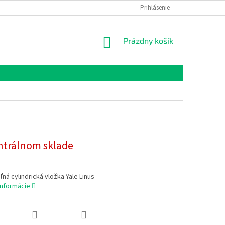
Prihlásenie
NÁKUPNÝ
Prázdny košík
KOŠÍK
ntrálnom sklade
ľná cylindrická vložka Yale Linus
informácie