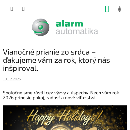
Prejsť
NÁKUP
na
obsah
KOŠÍK
Vianočné prianie zo srdca –
ďakujeme vám za rok, ktorý nás
inšpiroval.
19.12.2025
Spoločne sme rástli cez výzvy a úspechy. Nech vám rok
2026 prinesie pokoj, radosť a nové víťazstvá.