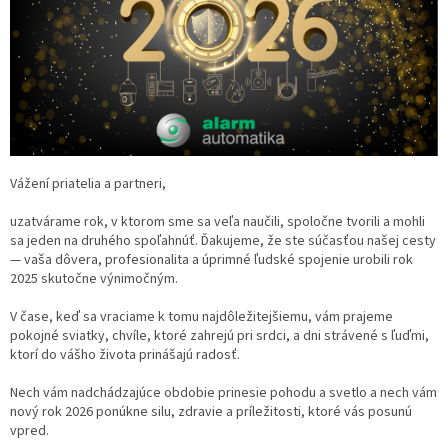
Vážení priatelia a partneri,
uzatvárame rok, v ktorom sme sa veľa naučili, spoločne tvorili a mohli
sa jeden na druhého spoľahnúť. Ďakujeme, že ste súčasťou našej cesty
— vaša dôvera, profesionalita a úprimné ľudské spojenie urobili rok
2025 skutočne výnimočným.
V čase, keď sa vraciame k tomu najdôležitejšiemu, vám prajeme
pokojné sviatky, chvíle, ktoré zahrejú pri srdci, a dni strávené s ľuďmi,
ktorí do vášho života prinášajú radosť.
Nech vám nadchádzajúce obdobie prinesie pohodu a svetlo a nech vám
nový rok 2026 ponúkne silu, zdravie a príležitosti, ktoré vás posunú
vpred.