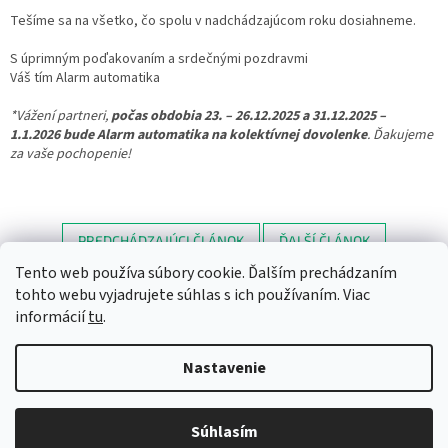
Tešíme sa na všetko, čo spolu v nadchádzajúcom roku dosiahneme.
S úprimným poďakovaním a srdečnými pozdravmi
Váš tím Alarm automatika
*Vážení partneri,
počas obdobia 23. – 26.12.2025 a 31.12.2025 –
1.1.2026 bude Alarm automatika na kolektívnej dovolenke
. Ďakujeme
za vaše pochopenie!
PREDCHÁDZAJÚCI ČLÁNOK
ĎALŠÍ ČLÁNOK
Tento web používa súbory cookie. Ďalším prechádzaním
Z
tohto webu vyjadrujete súhlas s ich používaním. Viac
á
informácií
tu
.
Newsletter
Facebook
LinkedIn
Instagram
YouTube
p
ä
Nastavenie
t
i
Copyright 2026
Alarm automatika B2B
. Všetky práva vyhradené.
e
Súhlasím
Upraviť nastavenie cookies