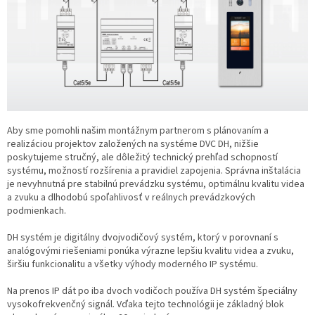
Aby sme pomohli našim montážnym partnerom s plánovaním a
realizáciou projektov založených na systéme DVC DH, nižšie
poskytujeme stručný, ale dôležitý technický prehľad schopností
systému, možností rozšírenia a pravidiel zapojenia. Správna inštalácia
je nevyhnutná pre stabilnú prevádzku systému, optimálnu kvalitu videa
a zvuku a dlhodobú spoľahlivosť v reálnych prevádzkových
podmienkach.
DH systém je digitálny dvojvodičový systém, ktorý v porovnaní s
analógovými riešeniami ponúka výrazne lepšiu kvalitu videa a zvuku,
širšiu funkcionalitu a všetky výhody moderného IP systému.
Na prenos IP dát po iba dvoch vodičoch používa DH systém špeciálny
vysokofrekvenčný signál. Vďaka tejto technológii je základný blok