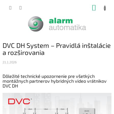
Prejsť
NÁKUP
na
obsah
KOŠÍK
DVC DH System – Pravidlá inštalácie
a rozširovania
21.1.2026
Dôležité technické upozornenie pre všetkých
montážnych partnerov hybridných video vrátnikov
DVC DH