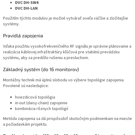
DVC DH-SW4
DVC DH-LAN
Použitím týchto modulov je možné vytvárať oveľa väčšie a zložitejšie
systémy.
Pravidlá zapojenia
Vďaka použitiu vysokofrekvenčného RF signálu je správne plánovanie a
realizácia káblovej infraštruktúry kľúčová pre stabilnú prevádzku
systému, aby sa predišlo rušeniu a presluchom.
Základný systém (do 16 monitorov)
Montážny technik má úplnú slobodu vo výbere topológie zapojenia.
Povolené sú nasledujúce:
hviezdicová topológia
in-out (daisy-chain) zapojenie
kombinácia rôznych topológií
Metóda zapojenia sa dá prispôsobiť skutočným podmienkam na mieste
a požiadavkám projektu.