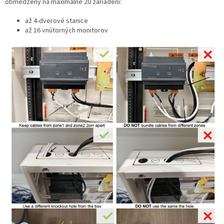
obmedzený na maximálne 20 zariadení:
až 4-dverové stanice
až 16 vnútorných monitorov