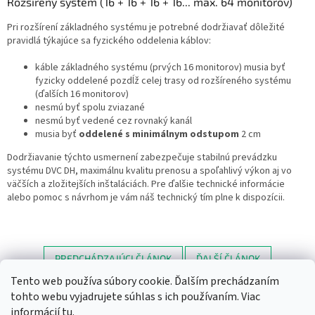
Rozšírený systém (16 + 16 + 16 + 16... max. 64 monitorov)
Pri rozšírení základného systému je potrebné dodržiavať dôležité
pravidlá týkajúce sa fyzického oddelenia káblov:
káble základného systému (prvých 16 monitorov) musia byť
fyzicky oddelené pozdĺž celej trasy od rozšíreného systému
(ďalších 16 monitorov)
nesmú byť spolu zviazané
nesmú byť vedené cez rovnaký kanál
musia byť
oddelené s minimálnym odstupom
2 cm
Dodržiavanie týchto usmernení zabezpečuje stabilnú prevádzku
systému DVC DH, maximálnu kvalitu prenosu a spoľahlivý výkon aj vo
väčších a zložitejších inštaláciách. Pre ďalšie technické informácie
alebo pomoc s návrhom je vám náš technický tím plne k dispozícii.
PREDCHÁDZAJÚCI ČLÁNOK
ĎALŠÍ ČLÁNOK
Tento web používa súbory cookie. Ďalším prechádzaním
Z
tohto webu vyjadrujete súhlas s ich používaním. Viac
á
informácií
tu
.
Newsletter
Facebook
LinkedIn
Instagram
YouTube