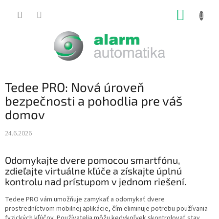
Prejsť
NÁKUP
na
obsah
KOŠÍK
Tedee PRO: Nová úroveň
bezpečnosti a pohodlia pre váš
domov
24.6.2026
Odomykajte dvere pomocou smartfónu,
zdieľajte virtuálne kľúče a získajte úplnú
kontrolu nad prístupom v jednom riešení.
Tedee PRO vám umožňuje zamykať a odomykať dvere
prostredníctvom mobilnej aplikácie, čím eliminuje potrebu používania
fyzických kľúčov. Používatelia môžu kedykoľvek skontrolovať stav