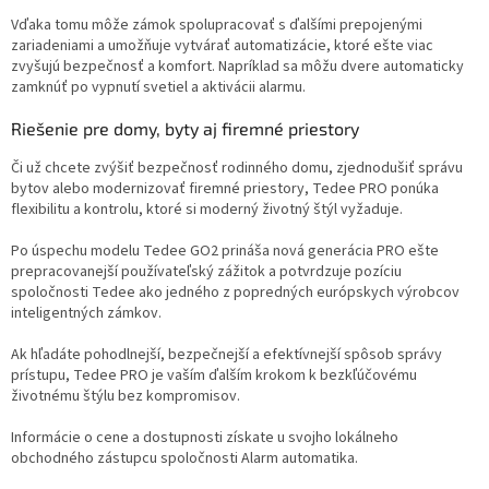
Vďaka tomu môže zámok spolupracovať s ďalšími prepojenými
zariadeniami a umožňuje vytvárať automatizácie, ktoré ešte viac
zvyšujú bezpečnosť a komfort. Napríklad sa môžu dvere automaticky
zamknúť po vypnutí svetiel a aktivácii alarmu.
Riešenie pre domy, byty aj firemné priestory
Či už chcete zvýšiť bezpečnosť rodinného domu, zjednodušiť správu
bytov alebo modernizovať firemné priestory, Tedee PRO ponúka
flexibilitu a kontrolu, ktoré si moderný životný štýl vyžaduje.
Po úspechu modelu Tedee GO2 prináša nová generácia PRO ešte
prepracovanejší používateľský zážitok a potvrdzuje pozíciu
spoločnosti Tedee ako jedného z popredných európskych výrobcov
inteligentných zámkov.
Ak hľadáte pohodlnejší, bezpečnejší a efektívnejší spôsob správy
prístupu, Tedee PRO je vaším ďalším krokom k bezkľúčovému
životnému štýlu bez kompromisov.
Informácie o cene a dostupnosti získate u svojho lokálneho
obchodného zástupcu spoločnosti Alarm automatika.