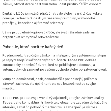
zámku, otvoriť dvere na diaľku alebo udeliť prístup ďalším osobám.
Digitálne kľúče je možné zdieľať natrvalo alebo na určitý čas, vďaka
čomu je Tedee PRO ideálnym riešením pre rodiny, krátkodobé
prenájmy, kancelárie aj firemné priestory.
Už nie je potrebné kopírovať kľúče, skrývať náhradné sady ani
organizovať ich fyzické odovzdávanie.
Pohodlie, ktoré pocítite každý deň
Rozdiel medzi tradičným zámkom a inteligentným systémom prístupu
je najvýraznejší v každodenných situáciách. Tedee PRO dokáže
automaticky odomknúť dvere, keď sa približujete k domovu, a
automaticky ich zamknúť po vašom odchode alebo po zatvorení dverí.
Vstup do domácnosti je tak jednoduchší a pohodlnejší, pričom si
zároveň zachovávate úplnú kontrolu nad bezpečnosťou svojho
majetku.
Tedee PRO predstavuje vrchol vývoja inteligentných zámkov značky
Tedee. Jeho kompaktné hliníkové telo elegantne zapadne do každého
interiéru, zatiaľ čo pokročilý mechanizmus zabezpečuje rýchle a