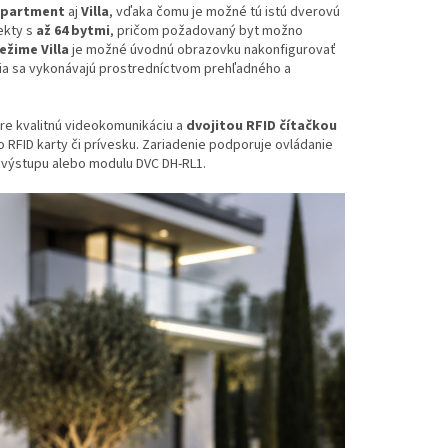
Apartment
aj
Villa
, vďaka čomu je možné tú istú dverovú
ekty s
až 64 bytmi
, pričom požadovaný byt možno
režime Villa
je možné úvodnú obrazovku nakonfigurovať
enia sa vykonávajú prostredníctvom prehľadného a
re kvalitnú videokomunikáciu a
dvojitou RFID čítačkou
RFID karty či prívesku. Zariadenie podporuje ovládanie
výstupu alebo modulu DVC DH-RL1.