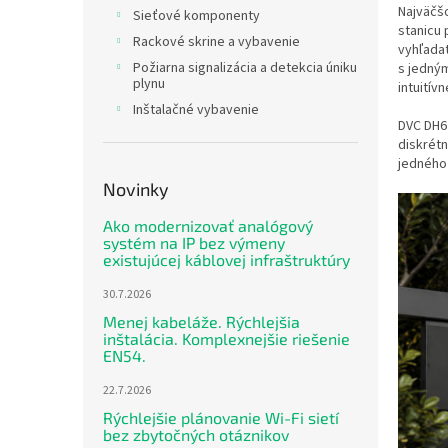
Najväčš
Sieťové komponenty
stanicu
Rackové skrine a vybavenie
vyhľada
Požiarna signalizácia a detekcia úniku
s jedným
plynu
intuitív
Inštalačné vybavenie
DVC DH6
diskrétn
jedného
Novinky
Ako modernizovať analógový
systém na IP bez výmeny
existujúcej káblovej infraštruktúry
30.7.2026
Menej kabeláže. Rýchlejšia
inštalácia. Komplexnejšie riešenie
EN54.
22.7.2026
Rýchlejšie plánovanie Wi-Fi sietí
bez zbytočných otáznikov