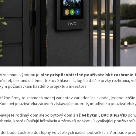
významnou výhodou je
plne prispôsobiteľné používateľské rozhranie
.
ačidiel, farebnú schému, textové hlásenia, logá a ďalšie prvky rozhrania
ckým požiadavkám každého projektu a investora.
ážne firmy to znamená menej variantov zariadení na sklade, jednoduchšie p
Koncoví používatelia zároveň získavajú moderné, intuitívne a používateľsky 
ybavujete rodinný dom alebo bytový dom s
až 64 bytmi, DVC DH624/ID
ponú
benia, ktoré uľahčujú inštaláciu a zároveň poskytujú vynikajúci používateľs
del bude čoskoro dostupný vo všetkých našich pobočkách. V prípade pred