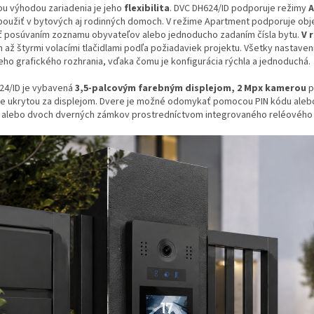
ou výhodou zariadenia je jeho
flexibilita
. DVC DH624/ID podporuje režimy
 použiť v bytových aj rodinných domoch. V režime Apartment podporuje obj
ť posúvaním zoznamu obyvateľov alebo jednoducho zadaním čísla bytu.
V 
 až štyrmi volacími tlačidlami podľa požiadaviek projektu. Všetky nastav
neho grafického rozhrania, vďaka čomu je konfigurácia rýchla a jednoduchá.
24/ID je vybavená
3,5-palcovým farebným displejom, 2 Mpx kamerou
p
e ukrytou za displejom. Dvere je možné odomykať pomocou PIN kódu alebo 
 alebo dvoch dverných zámkov prostredníctvom integrovaného reléového 