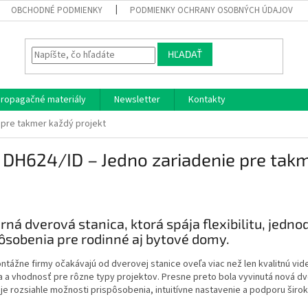
OBCHODNÉ PODMIENKY
PODMIENKY OCHRANY OSOBNÝCH ÚDAJOV
HĽADAŤ
ropagačné materiály
Newsletter
Kontakty
 pre takmer každý projekt
DH624/ID – Jedno zariadenie pre takm
ná dverová stanica, ktorá spája flexibilitu, jedn
ôsobenia pre rodinné aj bytové domy.
tážne firmy očakávajú od dverovej stanice oveľa viac než len kvalitnú vid
ita a vhodnosť pre rôzne typy projektov. Presne preto bola vyvinutá nová d
e rozsiahle možnosti prispôsobenia, intuitívne nastavenie a podporu široké