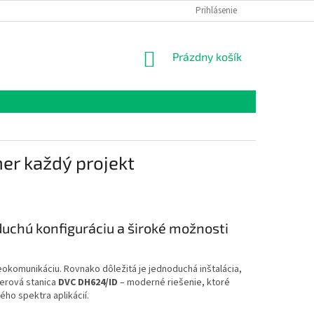
Prihlásenie
NÁKUPNÝ
Prázdny košík
KOŠÍK
er každý projekt
oduchú konfiguráciu a široké možnosti
eokomunikáciu. Rovnako dôležitá je jednoduchá inštalácia,
verová stanica
DVC DH624/ID
– moderné riešenie, ktoré
ho spektra aplikácií.