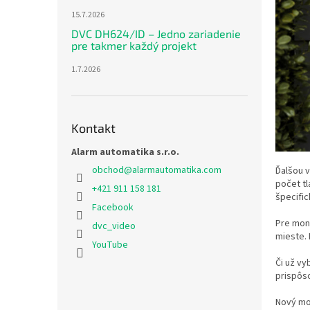
15.7.2026
DVC DH624/ID – Jedno zariadenie
pre takmer každý projekt
1.7.2026
Kontakt
Alarm automatika s.r.o.
obchod
@
alarmautomatika.com
Ďalšou 
počet tl
+421 911 158 181
špecifi
Facebook
Pre mont
dvc_video
mieste. 
YouTube
Či už v
prispôso
Nový mo