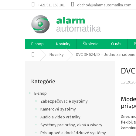
Prejsť
+421 911 158 181
obchod@alarmautomatika.com
na
obsah
E-shop
Novinky
Školenie
O nás
P
Domov
Novinky
DVC DH624/ID – Jedno zariadenie
B
DVC 
o
Preskočiť
č
Kategórie
kategórie
1.7.2026
n
ý
E-shop
p
Moder
Zabezpečovacie systémy
a
prisp
Kamerové systémy
n
Dnes mon
e
Audio a video vrátniky
flexibil
l
Systémy pre brány, okná a závory
kombinuj
Prístupové a dochádzkové systémy