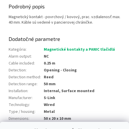
Podrobný popis
Magnetický kontakt - povrchový / kovový, prac. vzdialenosť max.
40 mm. Káble sú vedené v pancierovej chráničke.
Dodatočné parametre
Kategória
:
Magnetické kontakty a PANIC tlačidlá
Alarm output
:
NC
Cable included
:
0.25 m
Detection
:
Opening - Closing
Detection method
:
Reed
Detection range
:
50 mm
Installation
:
Internal, Surface mounted
Manufacturer
:
S-Link
Technology
:
Wired
Type / housing
:
Metal
Dimensions
:
50 x 20 x 10 mm