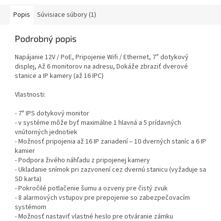
Popis
Súvisiace súbory (1)
Podrobný popis
Napájanie 12V / PoE, Pripojenie Wifi / Ethernet, 7” dotykový
displej, Až 6 monitorov na adresu, Dokáže zbraziť dverové
stanice a IP kamery (až 16 IPC)
Vlastnosti:
- 7" IPS dotykový monitor
- v systéme môže byť maximálne 1 hlavná a 5 prídavných
vnútorných jednotiek
- Možnosť pripojenia až 16 IP zariadení – 10 dverných staníc a 6 IP
kamier
- Podpora živého náhľadu z pripojenej kamery
- Ukladanie snímok pri zazvonení cez dvernú stanicu (vyžaduje sa
SD karta)
- Pokročilé potlačenie šumu a ozveny pre čistý zvuk
- 8 alarmových vstupov pre prepojenie so zabezpečovacím
systémom
- Možnosť nastaviť vlastné heslo pre otváranie zámku