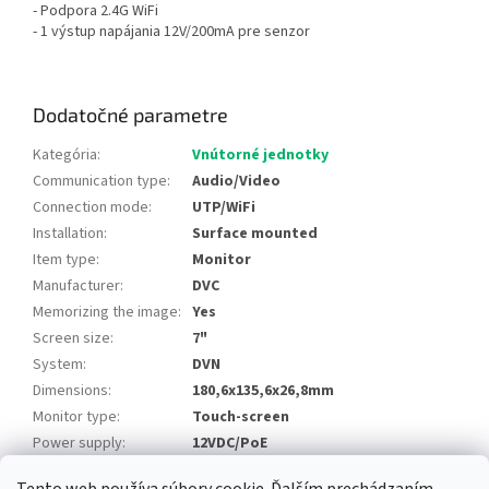
- Podpora 2.4G WiFi
- 1 výstup napájania 12V/200mA pre senzor
Dodatočné parametre
Kategória
:
Vnútorné jednotky
Communication type
:
Audio/Video
Connection mode
:
UTP/WiFi
Installation
:
Surface mounted
Item type
:
Monitor
Manufacturer
:
DVC
Memorizing the image
:
Yes
Screen size
:
7"
System
:
DVN
Dimensions
:
180,6x135,6x26,8mm
Monitor type
:
Touch-screen
Power supply
:
12VDC/PoE