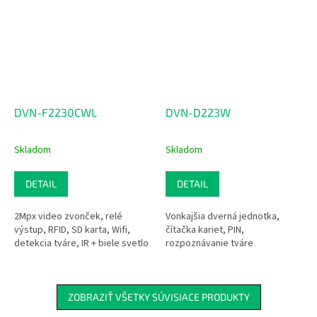
DVN-F2230CWL
DVN-D223W
Skladom
Skladom
DETAIL
DETAIL
2Mpx video zvonček, relé
Vonkajšia dverná jednotka,
výstup, RFID, SD karta, Wifi,
čítačka kariet, PIN,
detekcia tváre, IR + biele svetlo
rozpoznávanie tváre
ZOBRAZIŤ VŠETKY SÚVISIACE PRODUKTY