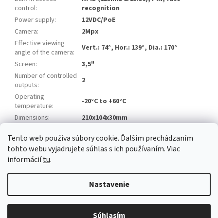
control
:
recognition
Power supply
:
12VDC/PoE
Camera
:
2Mpx
Effective viewing
Vert.: 74°, Hor.: 139°, Dia.: 170°
angle of the camera
:
Screen
:
3,5"
Number of controlled
2
outputs
:
Operating
-20°C to +60°C
temperature
:
Dimensions
:
210x104x30mm
Tento web používa súbory cookie. Ďalším prechádzaním
Z
tohto webu vyjadrujete súhlas s ich používaním. Viac
á
informácií
tu
.
Newsletter
Facebook
LinkedIn
Instagram
YouTube
p
ä
Nastavenie
t
i
Copyright 2026
Alarm automatika B2B
. Všetky práva vyhradené.
e
Súhlasím
Upraviť nastavenie cookies