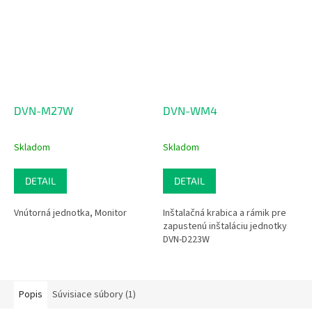
DVN-M27W
DVN-WM4
Skladom
Skladom
DETAIL
DETAIL
Vnútorná jednotka, Monitor
Inštalačná krabica a rámik pre
zapustenú inštaláciu jednotky
DVN-D223W
Popis
Súvisiace súbory (1)