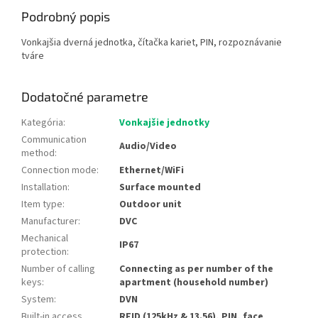
Podrobný popis
Vonkajšia dverná jednotka, čítačka kariet, PIN, rozpoznávanie
tváre
Dodatočné parametre
Kategória
:
Vonkajšie jednotky
Communication
Audio/Video
method
:
Connection mode
:
Ethernet/WiFi
Installation
:
Surface mounted
Item type
:
Outdoor unit
Manufacturer
:
DVC
Mechanical
IP67
protection
:
Number of calling
Connecting as per number of the
keys
:
apartment (household number)
System
:
DVN
Built-in access
RFID (125kHz & 13.56), PIN, face