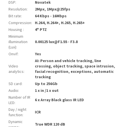
DSP
:
Novatek
Resolution
:
2Mpx, 1Mpx@25fps
Bit rate
:
64 Kbps - 16Mbps
Compression
:
H.264, H.264+, H.265, H.265+
Housing
:
4" PTZ
Minimum
illumination
0.00125 lux@F1.55 - F3.8
(Lux)
:
Onvif
:
Yes
AI: Person and vehicle tracking, line
Video
crossing, object tracking, space intrusion,
analytics
:
facial recognition, exceptions, automatic
tracking
SD card
:
Up to 256Gb
Audio
:
1 x in /1 x out
Number of IR
6 x Array Black glass IR LED
LED
:
Day / night
ICR
function
:
Dynamic
True WDR 120 dB