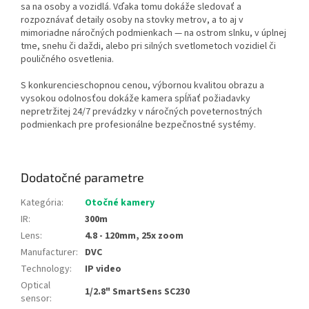
sa na osoby a vozidlá. Vďaka tomu dokáže sledovať a
rozpoznávať detaily osoby na stovky metrov, a to aj v
mimoriadne náročných podmienkach — na ostrom slnku, v úplnej
tme, snehu či daždi, alebo pri silných svetlometoch vozidiel či
pouličného osvetlenia.
S konkurencieschopnou cenou, výbornou kvalitou obrazu a
vysokou odolnosťou dokáže kamera spĺňať požiadavky
nepretržitej 24/7 prevádzky v náročných poveternostných
podmienkach pre profesionálne bezpečnostné systémy.
Dodatočné parametre
Kategória
:
Otočné kamery
IR
:
300m
Lens
:
4.8 - 120mm, 25x zoom
Manufacturer
:
DVC
Technology
:
IP video
Optical
1/2.8" SmartSens SC230
sensor
: