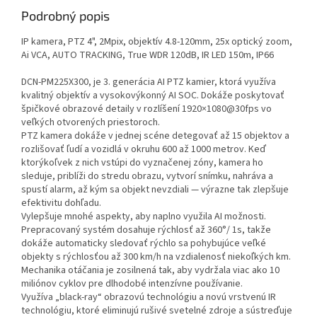
Podrobný popis
IP kamera, PTZ 4", 2Mpix, objektív 4.8-120mm, 25x optický zoom,
Ai VCA, AUTO TRACKING, True WDR 120dB, IR LED 150m, IP66
DCN-PM225X300, je 3. generácia AI PTZ kamier, ktorá využíva
kvalitný objektív a vysokovýkonný AI SOC. Dokáže poskytovať
špičkové obrazové detaily v rozlíšení 1920×1080@30fps vo
veľkých otvorených priestoroch.
PTZ kamera dokáže v jednej scéne detegovať až 15 objektov a
rozlišovať ľudí a vozidlá v okruhu 600 až 1000 metrov. Keď
ktorýkoľvek z nich vstúpi do vyznačenej zóny, kamera ho
sleduje, priblíži do stredu obrazu, vytvorí snímku, nahráva a
spustí alarm, až kým sa objekt nevzdiali — výrazne tak zlepšuje
efektivitu dohľadu.
Vylepšuje mnohé aspekty, aby naplno využila AI možnosti.
Prepracovaný systém dosahuje rýchlosť až 360°/ 1s, takže
dokáže automaticky sledovať rýchlo sa pohybujúce veľké
objekty s rýchlosťou až 300 km/h na vzdialenosť niekoľkých km.
Mechanika otáčania je zosilnená tak, aby vydržala viac ako 10
miliónov cyklov pre dlhodobé intenzívne používanie.
Využíva „black-ray“ obrazovú technológiu a novú vrstvenú IR
technológiu, ktoré eliminujú rušivé svetelné zdroje a sústreďuje