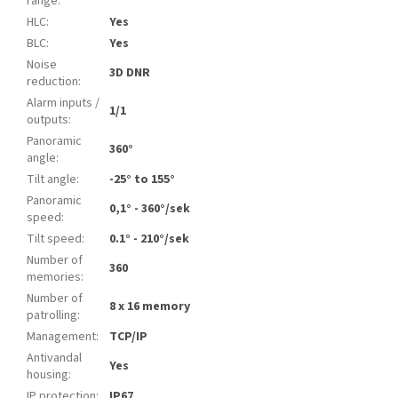
range
:
HLC
:
Yes
BLC
:
Yes
Noise
3D DNR
reduction
:
Alarm inputs /
1/1
outputs
:
Panoramic
360°
angle
:
Tilt angle
:
-25° to 155°
Panoramic
0,1° - 360°/sek
speed
:
Tilt speed
:
0.1° - 210°/sek
Number of
360
memories
:
Number of
8 x 16 memory
patrolling
:
Management
:
TCP/IP
Antivandal
Yes
housing
:
IP protection
:
IP67