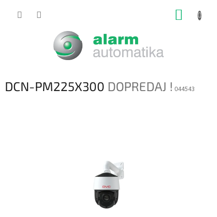
Prejsť
NÁKUP
na
obsah
KOŠÍK
DCN-PM225X300
DOPREDAJ !
044543