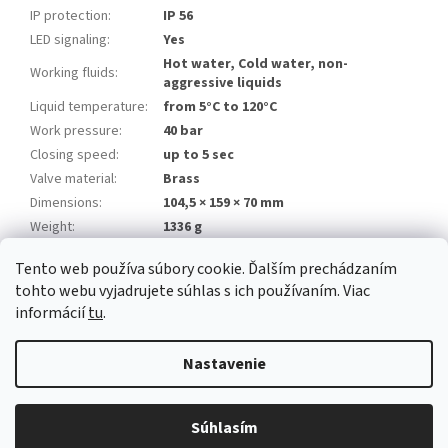
IP protection
:
IP 56
LED signaling
:
Yes
Hot water, Cold water, non-
Working fluids
:
aggressive liquids
Liquid temperature
:
from 5°C to 120°C
Work pressure
:
40 bar
Closing speed
:
up to 5 sec
Valve material
:
Brass
Dimensions
:
104,5 × 159 × 70 mm
Weight
:
1336 g
Tento web používa súbory cookie. Ďalším prechádzaním
Z
tohto webu vyjadrujete súhlas s ich používaním. Viac
á
informácií
tu
.
Newsletter
Facebook
LinkedIn
Instagram
YouTube
p
ä
Nastavenie
t
i
Copyright 2026
Alarm automatika B2B
. Všetky práva vyhradené.
e
Súhlasím
Upraviť nastavenie cookies