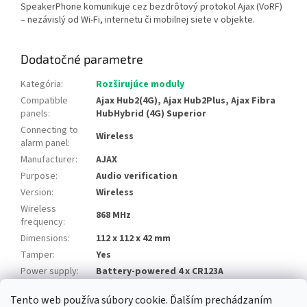
SpeakerPhone komunikuje cez bezdrôtový protokol Ajax (VoRF)
– nezávislý od Wi-Fi, internetu či mobilnej siete v objekte.
Dodatočné parametre
Kategória
:
Rozširujúce moduly
Compatible
Ajax Hub2(4G), Ajax Hub2Plus, Ajax Fibra
panels
:
HubHybrid (4G) Superior
Connecting to
Wireless
alarm panel
:
Manufacturer
:
AJAX
Purpose
:
Audio verification
Version
:
Wireless
Wireless
868 MHz
frequency
:
Dimensions
:
112 x 112 x 42 mm
Tamper
:
Yes
Power supply
:
Battery-powered 4 x CR123A
Tento web používa súbory cookie. Ďalším prechádzaním