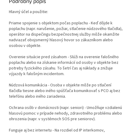
Podrobný popis
Hlavný účel a použitie:
Priame spojenie s objektom počas poplachu - Keď dôjde k
poplachu (napr. narušenie, požiar, stlačenie núdzového tlačidla),
operátor na dispečingu bezpečnostnej služby môže okamžite
nadviazať obojsmerný hlasový hovor so zákazníkom alebo
osobou v objekte.
Overenie situácie pred zásahom - Slúži na overenie falošného
poplachu alebo na získanie informácií od osoby v objekte bez
potreby fyzického zásahu. To šetrí čas aj náklady a znižuje
výjazdy k falošným incidentom.
Núdzová komunikácia - Osoba v objekte môže po stlačení
tlačidla tiesne alebo iného spúšťača komunikovať s PCO aj bez
telefónu alebo iného zariadenia.
Ochrana osôb v domácnosti (napr. seniori) - Umožňuje vzdialenú
hlasovú pomoc v prípade nehody, zdravotného problému alebo
ohrozenia (napr. v systémoch SOS pre seniorov).
Funguje aj bez internetu - Na rozdiel od IP interkomov,