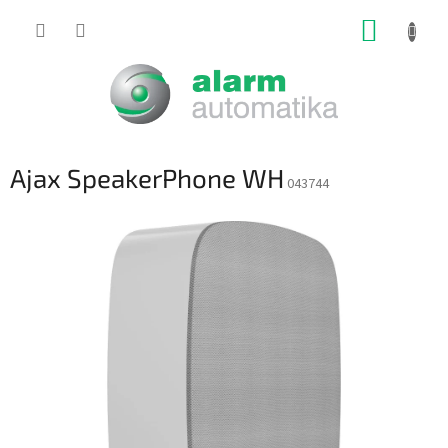
Prejsť
NÁKUP
na
obsah
KOŠÍK
Ajax SpeakerPhone WH
043744