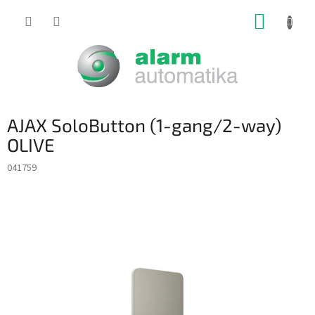
Prejsť
NÁKUP
na
obsah
KOŠÍK
AJAX SoloButton (1-gang/2-way)
OLIVE
041759