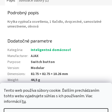
Popis
Súvisiace súbory (1)
Podrobný popis
Krytka vypínača osvetlenia, 1 tlačidlo, dvojcestné, samostatné
umiestnenie, olivová
Dodatočné parametre
Kategória
:
Inteligentná domácnosť
Manufacturer
:
AJAX
Purpose
:
Switch button
Version
:
Modular
Dimensions
:
82.75 × 82.75 × 10.26 mm
Weight
:
44,5 g
Tento web používa súbory cookie. Ďalším prechádzaním
Z
tohto webu vyjadrujete súhlas s ich používaním. Viac
á
informácií
tu
.
Newsletter
Facebook
LinkedIn
Instagram
YouTube
p
ä