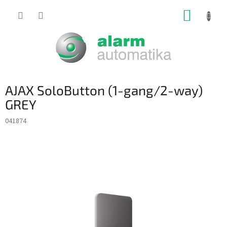
Prejsť
NÁKUP
na
obsah
KOŠÍK
AJAX SoloButton (1-gang/2-way)
GREY
041874