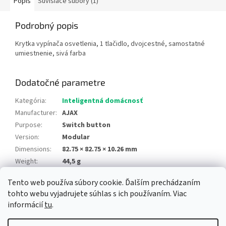
Popis
Súvisiace súbory (1)
Podrobný popis
Krytka vypínača osvetlenia, 1 tlačidlo, dvojcestné, samostatné
umiestnenie, sivá farba
Dodatočné parametre
Kategória
:
Inteligentná domácnosť
Manufacturer
:
AJAX
Purpose
:
Switch button
Version
:
Modular
Dimensions
:
82.75 × 82.75 × 10.26 mm
Weight
:
44,5 g
Tento web používa súbory cookie. Ďalším prechádzaním
Z
tohto webu vyjadrujete súhlas s ich používaním. Viac
á
informácií
tu
.
Newsletter
Facebook
LinkedIn
Instagram
YouTube
p
ä