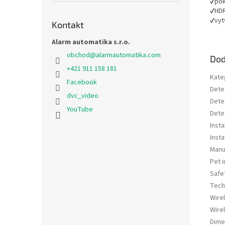
✔pok
✔HDR
✔vyt
Kontakt
Alarm automatika s.r.o.
obchod
@
alarmautomatika.com
Dod
+421 911 158 181
Kate
Facebook
Dete
dvc_video
Dete
YouTube
Dete
Insta
Insta
Manu
Pet 
Safe
Tech
Wire
Wire
Dime