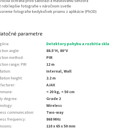
ročilá ochrana proti sabotáži a maskovaniu senzora
 robí lepšie fotografie v náročnom svetle
vorenie fotografie kedykoľvek priamo z aplikácie (PhOD)
atočné parametre
gória
:
Detektory pohybu a rozbitia skla
ction angle
:
88.5°H, 80°V
ction method
:
PIR
ction range: PIR
:
12 m
llation
:
Internal, Wall
llation height
:
2.2 m
facturer
:
AJAX
immune
:
< 20 kg, < 50 cm
ty degree
:
Grade 2
nology
:
Wireless
less communication
:
Two-way
less frequency
:
868 MHz
nsions
:
110 x 65 x 50 mm