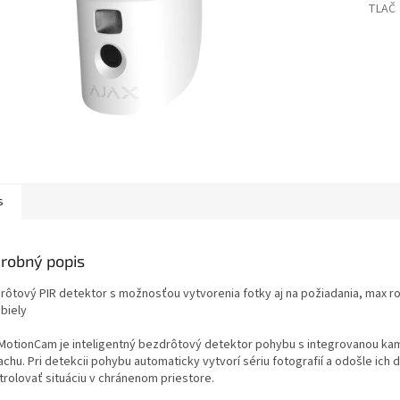
TLAČ
s
robný popis
rôtový PIR detektor s možnosťou vytvorenia fotky aj na požiadania, max roz
biely
 MotionCam je inteligentný bezdrôtový detektor pohybu s integrovanou kam
achu. Pri detekcii pohybu automaticky vytvorí sériu fotografií a odošle ic
trolovať situáciu v chránenom priestore.