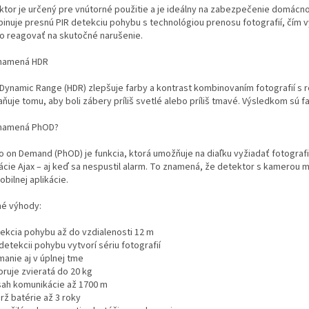
ktor je určený pre vnútorné použitie a je ideálny na zabezpečenie domácno
inuje presnú PIR detekciu pohybu s technológiou prenosu fotografií, čím 
lo reagovať na skutočné narušenie.
namená HDR
 Dynamic Range (HDR) zlepšuje farby a kontrast kombinovaním fotografií s 
ňuje tomu, aby boli zábery príliš svetlé alebo príliš tmavé. Výsledkom sú fa
namená PhOD?
o on Demand (PhOD) je funkcia, ktorá umožňuje na diaľku vyžiadať fotogra
ácie Ajax – aj keď sa nespustil alarm. To znamená, že detektor s kamerou m
bilnej aplikácie.
né výhody:
ekcia pohybu až do vzdialenosti 12 m
detekcii pohybu vytvorí sériu fotografií
manie aj v úplnej tme
oruje zvieratá do 20 kg
ah komunikácie až 1700 m
rž batérie až 3 roky