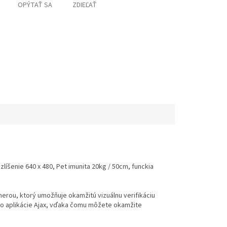
OPÝTAŤ SA
ZDIEĽAŤ
líšenie 640 x 480, Pet imunita 20kg / 50cm, funckia
erou, ktorý umožňuje okamžitú vizuálnu verifikáciu
h do aplikácie Ajax, vďaka čomu môžete okamžite