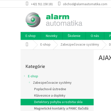
Prejsť
+421 911 158 181
obchod@alarmautomatika.com
na
obsah
E-shop
Novinky
Školenie
O nás
P
Domov
E-shop
Zabezpečovacie systémy
D
B
AJA
o
Preskočiť
č
Kategórie
kategórie
n
ý
E-shop
p
Zabezpečovacie systémy
a
Poplachové ústredne
n
e
Klávesnice a doplnky
l
Detektory pohybu a rozbitia skla
Magnetické kontakty a PANIC tlačidlá