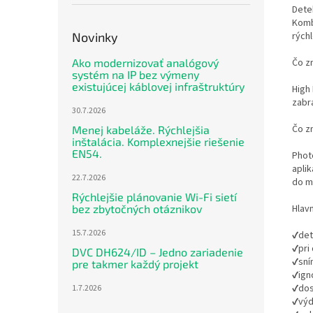
Dete
Komb
rých
Novinky
Čo z
Ako modernizovať analógový
systém na IP bez výmeny
existujúcej káblovej infraštruktúry
High
zabra
30.7.2026
Čo z
Menej kabeláže. Rýchlejšia
inštalácia. Komplexnejšie riešenie
EN54.
Phot
aplik
22.7.2026
do mo
Rýchlejšie plánovanie Wi-Fi sietí
Hlav
bez zbytočných otáznikov
15.7.2026
✔det
✔pri 
DVC DH624/ID – Jedno zariadenie
✔sní
pre takmer každý projekt
✔ign
✔dos
1.7.2026
✔výd