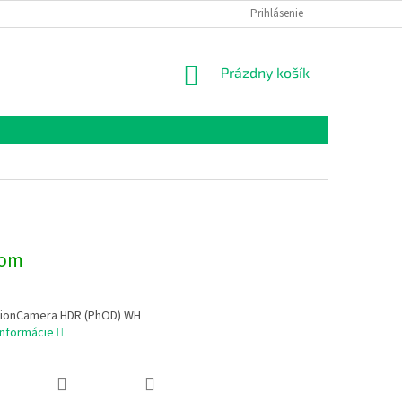
Prihlásenie
NÁKUPNÝ
Prázdny košík
KOŠÍK
dom
ionCamera HDR (PhOD) WH
informácie