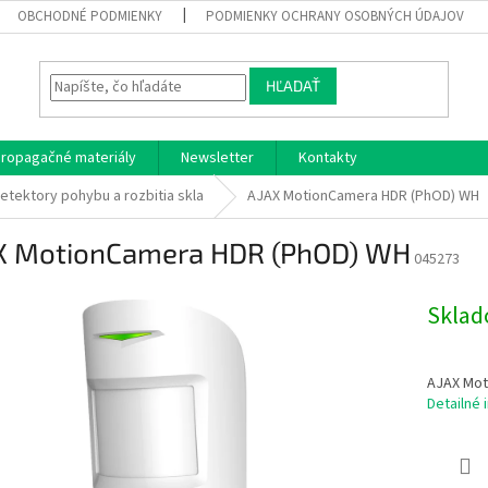
OBCHODNÉ PODMIENKY
PODMIENKY OCHRANY OSOBNÝCH ÚDAJOV
HĽADAŤ
ropagačné materiály
Newsletter
Kontakty
etektory pohybu a rozbitia skla
AJAX MotionCamera HDR (PhOD) WH
X MotionCamera HDR (PhOD) WH
045273
Skla
AJAX Mot
Detailné 