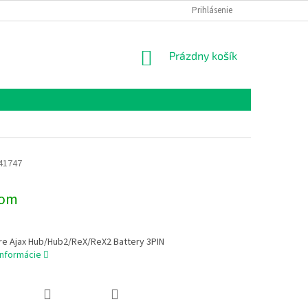
Prihlásenie
NÁKUPNÝ
Prázdny košík
KOŠÍK
41747
dom
re Ajax Hub/Hub2/ReX/ReX2 Battery 3PIN
informácie