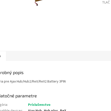
TLAČ
s
robný popis
ria pre Ajax Hub/Hub2/ReX/ReX2 Battery 3PIN
atočné parametre
gória
:
Príslušenstvo
atible devices
:
Ajax Hub, Hub plus, ReX