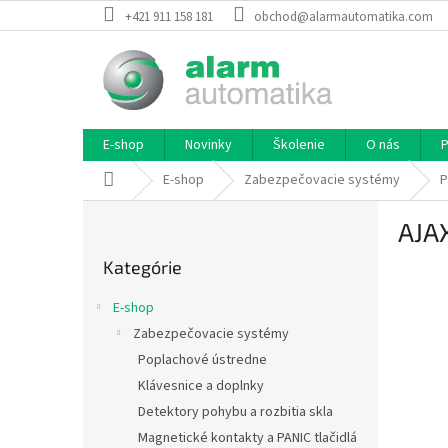
Prejsť
+421 911 158 181
obchod@alarmautomatika.com
na
obsah
E-shop
Novinky
Školenie
O nás
P
Domov
E-shop
Zabezpečovacie systémy
P
B
AJA
o
Preskočiť
č
Kategórie
kategórie
n
ý
E-shop
p
Zabezpečovacie systémy
a
Poplachové ústredne
n
e
Klávesnice a doplnky
l
Detektory pohybu a rozbitia skla
Magnetické kontakty a PANIC tlačidlá