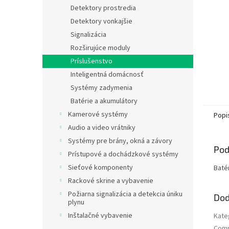
Detektory prostredia
Detektory vonkajšie
Signalizácia
Rozširujúce moduly
Príslušenstvo
Inteligentná domácnosť
Systémy zadymenia
Batérie a akumulátory
Kamerové systémy
Popi
Audio a video vrátniky
Systémy pre brány, okná a závory
Pod
Prístupové a dochádzkové systémy
Sieťové komponenty
Baté
Rackové skrine a vybavenie
Požiarna signalizácia a detekcia úniku
Dod
plynu
Inštalačné vybavenie
Kate
Comp