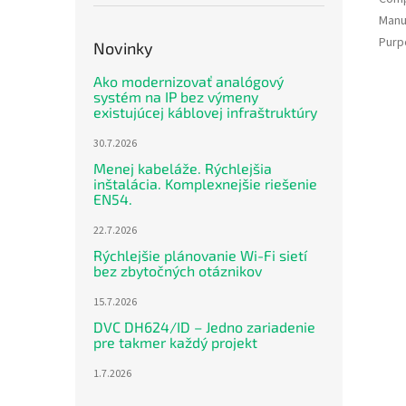
Manu
Purp
Novinky
Ako modernizovať analógový
systém na IP bez výmeny
existujúcej káblovej infraštruktúry
30.7.2026
Menej kabeláže. Rýchlejšia
inštalácia. Komplexnejšie riešenie
EN54.
22.7.2026
Rýchlejšie plánovanie Wi-Fi sietí
bez zbytočných otáznikov
15.7.2026
DVC DH624/ID – Jedno zariadenie
pre takmer každý projekt
1.7.2026