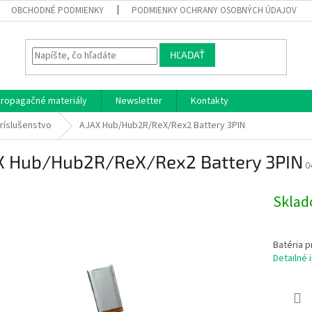
OBCHODNÉ PODMIENKY
PODMIENKY OCHRANY OSOBNÝCH ÚDAJOV
HĽADAŤ
ropagačné materiály
Newsletter
Kontakty
ríslušenstvo
AJAX Hub/Hub2R/ReX/Rex2 Battery 3PIN
X Hub/Hub2R/ReX/Rex2 Battery 3PIN
0
Skla
Batéria p
Detailné 