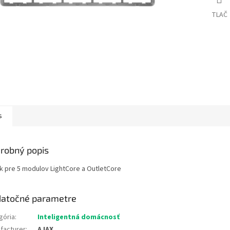
TLAČ
s
robný popis
k pre 5 modulov LightCore a OutletCore
atočné parametre
gória
:
Inteligentná domácnosť
facturer
:
AJAX