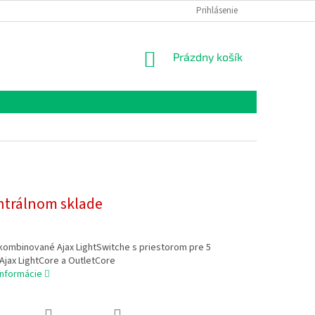
Prihlásenie
NÁKUPNÝ
Prázdny košík
KOŠÍK
ntrálnom sklade
kombinované Ajax LightSwitche s priestorom pre 5
Ajax LightCore a OutletCore
informácie