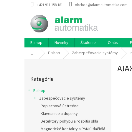
Prejsť
+421 911 158 181
obchod@alarmautomatika.com
na
obsah
E-shop
Novinky
Školenie
O nás
P
Domov
E-shop
Zabezpečovacie systémy
I
B
AJAX
o
Preskočiť
č
Kategórie
kategórie
n
ý
E-shop
p
Zabezpečovacie systémy
a
Poplachové ústredne
n
e
Klávesnice a doplnky
l
Detektory pohybu a rozbitia skla
Magnetické kontakty a PANIC tlačidlá