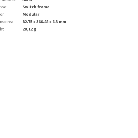
ose
:
Switch frame
ion
:
Modular
nsions
:
82.75 x 366.48 x 6.3 mm
ht
:
28,12 g