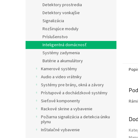
Detektory prostredia
Detektory vonkajšie
Signalizácia
Rozširujúce moduly
Príslušenstvo
Inteligentná domácnosť
Systémy zadymenia
Batérie a akumulátory
Kamerové systémy
Popi
Audio a video vrátniky
Systémy pre brány, okná a závory
Pod
Prístupové a dochádzkové systémy
Sieťové komponenty
Rámi
Rackové skrine a vybavenie
Požiarna signalizácia a detekcia úniku
Dod
plynu
Inštalačné vybavenie
Kate
Manu