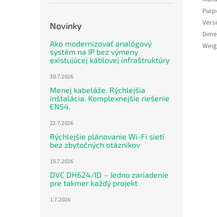
Purp
Vers
Novinky
Dime
Ako modernizovať analógový
Weig
systém na IP bez výmeny
existujúcej káblovej infraštruktúry
30.7.2026
Menej kabeláže. Rýchlejšia
inštalácia. Komplexnejšie riešenie
EN54.
22.7.2026
Rýchlejšie plánovanie Wi-Fi sietí
bez zbytočných otáznikov
15.7.2026
DVC DH624/ID – Jedno zariadenie
pre takmer každý projekt
1.7.2026