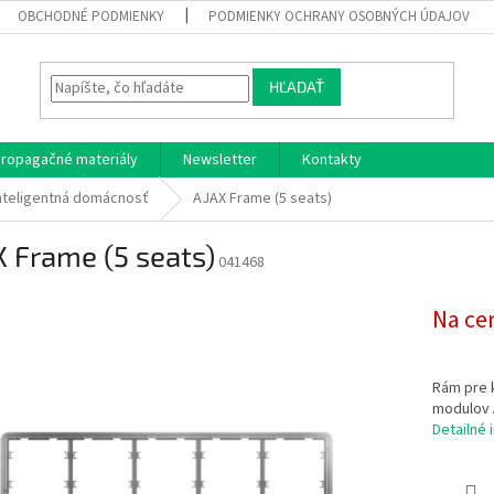
OBCHODNÉ PODMIENKY
PODMIENKY OCHRANY OSOBNÝCH ÚDAJOV
HĽADAŤ
ropagačné materiály
Newsletter
Kontakty
nteligentná domácnosť
AJAX Frame (5 seats)
 Frame (5 seats)
041468
Na ce
Rám pre 
modulov 
Detailné 