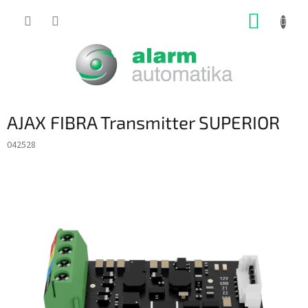
Prejsť
NÁKUP
na
obsah
KOŠÍK
AJAX FIBRA Transmitter SUPERIOR
042528