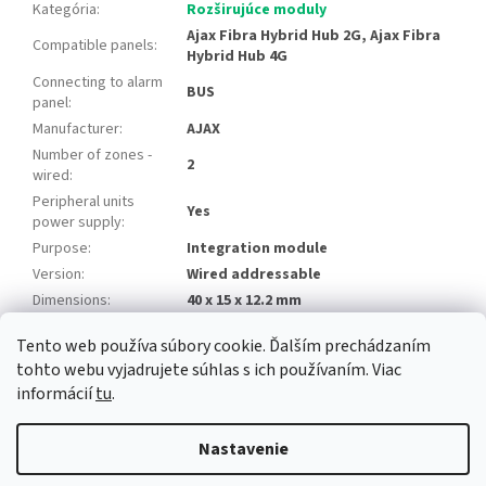
Kategória
:
Rozširujúce moduly
Ajax Fibra Hybrid Hub 2G, Ajax Fibra
Compatible panels
:
Hybrid Hub 4G
Connecting to alarm
BUS
panel
:
Manufacturer
:
AJAX
Number of zones -
2
wired
:
Peripheral units
Yes
power supply
:
Purpose
:
Integration module
Version
:
Wired addressable
Dimensions
:
40 x 15 x 12.2 mm
Tento web používa súbory cookie. Ďalším prechádzaním
Z
tohto webu vyjadrujete súhlas s ich používaním. Viac
á
informácií
tu
.
Newsletter
Facebook
LinkedIn
Instagram
YouTube
p
ä
Nastavenie
t
i