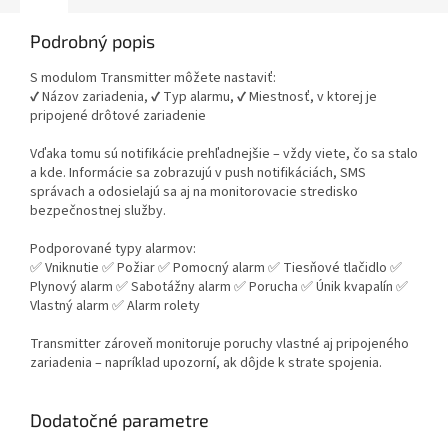
Podrobný popis
S modulom Transmitter môžete nastaviť:
✔ Názov zariadenia, ✔ Typ alarmu, ✔ Miestnosť, v ktorej je
pripojené drôtové zariadenie
Vďaka tomu sú notifikácie prehľadnejšie – vždy viete, čo sa stalo
a kde. Informácie sa zobrazujú v push notifikáciách, SMS
správach a odosielajú sa aj na monitorovacie stredisko
bezpečnostnej služby.
Podporované typy alarmov:
✅ Vniknutie ✅ Požiar ✅ Pomocný alarm ✅ Tiesňové tlačidlo ✅
Plynový alarm ✅ Sabotážny alarm ✅ Porucha ✅ Únik kvapalín ✅
Vlastný alarm ✅ Alarm rolety
Transmitter zároveň monitoruje poruchy vlastné aj pripojeného
zariadenia – napríklad upozorní, ak dôjde k strate spojenia.
Dodatočné parametre