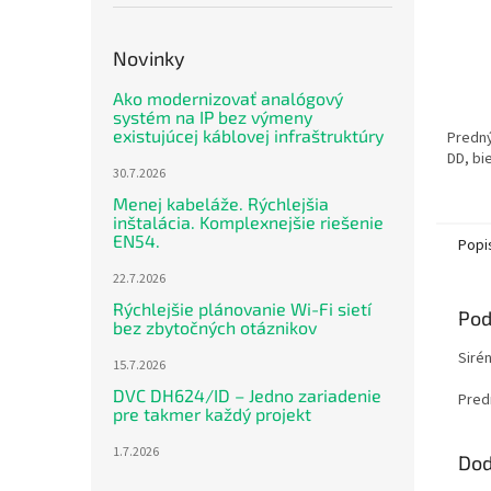
Novinky
Ako modernizovať analógový
systém na IP bez výmeny
existujúcej káblovej infraštruktúry
Predný
DD, bi
30.7.2026
Menej kabeláže. Rýchlejšia
inštalácia. Komplexnejšie riešenie
EN54.
Popi
22.7.2026
Rýchlejšie plánovanie Wi-Fi sietí
Pod
bez zbytočných otáznikov
Sirén
15.7.2026
DVC DH624/ID – Jedno zariadenie
Pred
pre takmer každý projekt
1.7.2026
Dod