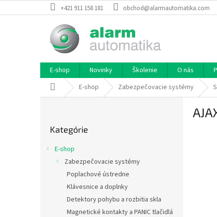
Prejsť
+421 911 158 181
obchod@alarmautomatika.com
na
obsah
E-shop
Novinky
Školenie
O nás
P
Domov
E-shop
Zabezpečovacie systémy
S
B
AJA
o
Preskočiť
č
Kategórie
kategórie
n
ý
E-shop
p
Zabezpečovacie systémy
a
Poplachové ústredne
n
e
Klávesnice a doplnky
l
Detektory pohybu a rozbitia skla
Magnetické kontakty a PANIC tlačidlá