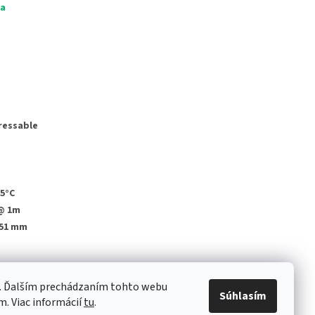
ia
ressable
55°C
 @ 1m
x 51 mm
e. Ďalším prechádzaním tohto webu
Súhlasím
m. Viac informácií
tu
.