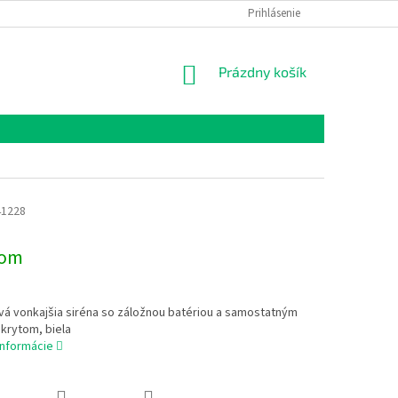
Prihlásenie
NÁKUPNÝ
Prázdny košík
KOŠÍK
41228
dom
vá vonkajšia siréna so záložnou batériou a samostatným
krytom, biela
informácie