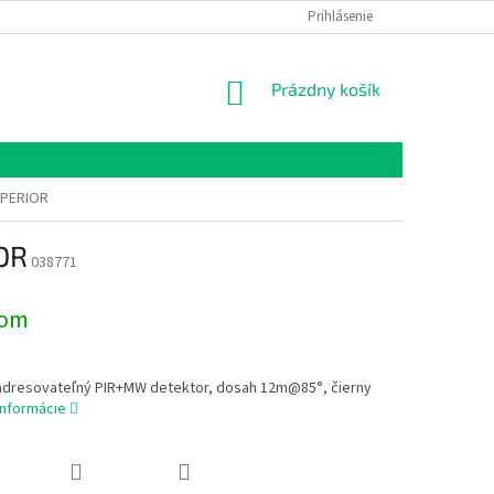
Prihlásenie
NÁKUPNÝ
Prázdny košík
KOŠÍK
UPERIOR
OR
038771
dom
adresovateľný PIR+MW detektor, dosah 12m@85°, čierny
informácie