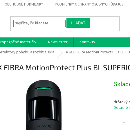
OBCHODNÉ PODMIENKY
PODMIENKY OCHRANY OSOBNÝCH ÚDAJOV
HĽADAŤ
ropagačné materiály
Newsletter
Kontakty
etektory pohybu a rozbitia skla
AJAX FIBRA MotionProtect Plus BL S
X FIBRA MotionProtect Plus BL SUPERI
Skla
drôtový 
Detailné 