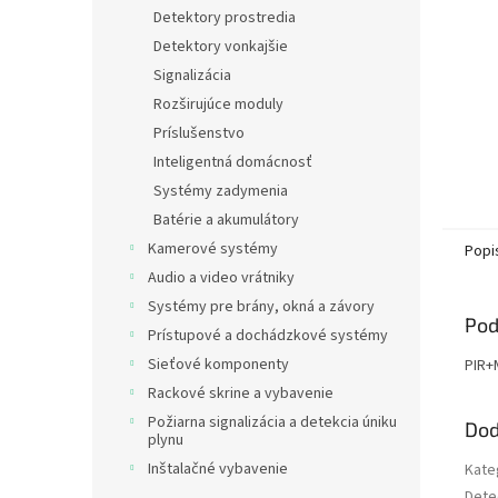
Detektory prostredia
Detektory vonkajšie
Signalizácia
Rozširujúce moduly
Príslušenstvo
Inteligentná domácnosť
Systémy zadymenia
Batérie a akumulátory
Kamerové systémy
Popi
Audio a video vrátniky
Systémy pre brány, okná a závory
Pod
Prístupové a dochádzkové systémy
Sieťové komponenty
PIR+
Rackové skrine a vybavenie
Požiarna signalizácia a detekcia úniku
Dod
plynu
Inštalačné vybavenie
Kate
Dete