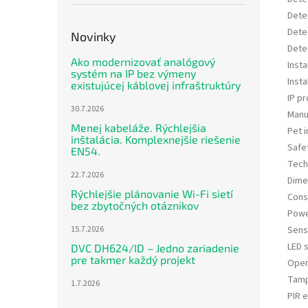
Dete
Dete
Novinky
Dete
Ako modernizovať analógový
Insta
systém na IP bez výmeny
Insta
existujúcej káblovej infraštruktúry
IP pr
30.7.2026
Manu
Menej kabeláže. Rýchlejšia
Pet 
inštalácia. Komplexnejšie riešenie
Safe
EN54.
Tech
22.7.2026
Dime
Rýchlejšie plánovanie Wi-Fi sietí
Cons
bez zbytočných otáznikov
Powe
Sens
15.7.2026
LED s
DVC DH624/ID – Jedno zariadenie
pre takmer každý projekt
Oper
Tam
1.7.2026
PIR 