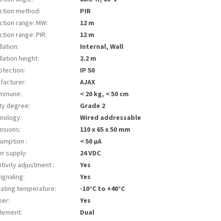
ction method
:
PIR
ction range: MW
:
12 m
ction range: PIR
:
12 m
llation
:
Internal, Wall
llation height
:
2.2 m
otection
:
IP 50
facturer
:
AJAX
immune
:
< 20 kg, < 50 cm
ty degree
:
Grade 2
nology
:
Wired addressable
nsions
:
110 x 65 x 50 mm
umption
:
< 50 µA
r supply
:
24 VDC
itivity adjustment
:
Yes
ignaling
:
Yes
ating temperature
:
-10°C to +40°C
per
:
Yes
element
:
Dual