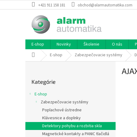
Prejsť
+421 911 158 181
obchod@alarmautomatika.com
na
obsah
E-shop
Novinky
Školenie
O nás
P
Domov
E-shop
Zabezpečovacie systémy
D
B
AJA
o
Preskočiť
č
Kategórie
kategórie
n
ý
E-shop
p
Zabezpečovacie systémy
a
Poplachové ústredne
n
e
Klávesnice a doplnky
l
Detektory pohybu a rozbitia skla
Magnetické kontakty a PANIC tlačidlá