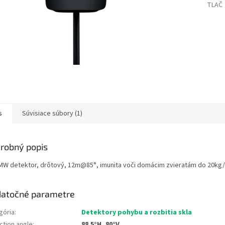
TLAČ
s
Súvisiace súbory (1)
robný popis
MW detektor, drôtový, 12m@85°, imunita voči domácim zvieratám do 20kg/
atočné parametre
gória
:
Detektory pohybu a rozbitia skla
ction angle
:
88.5°H, 80°V