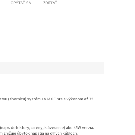
OPÝTAŤ SA
ZDIEĽAŤ
etvu (zbernicu) systému AJAX Fibra s výkonom až 75
napr. detektory, sirény, klávesnice) ako 45W verzia.
ím znižuje úbytok napätia na dlhých kábloch.