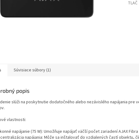
TLAČ
s
Súvisiace súbory (1)
robný popis
adenie slúži na poskytnutie dodatočného alebo nezávislého napájania pre v
ov.
vé vlastnosti:
konné napájanie (75 W): Umožňuje napájať väčší počet zariadení AJAX Fibra (
entralizácia napájania: Môže sa inštalovať do vzdialených častí objektu, č