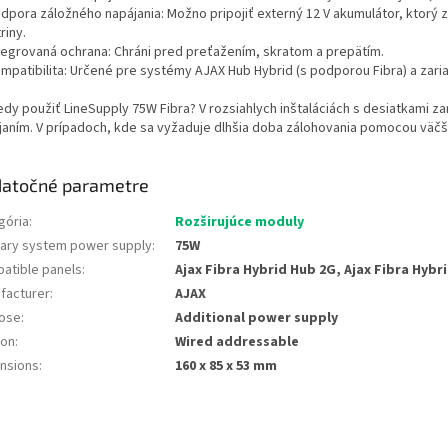
dpora záložného napájania: Možno pripojiť externý 12 V akumulátor, ktorý
riny.
tegrovaná ochrana: Chráni pred preťažením, skratom a prepätím.
mpatibilita: Určené pre systémy AJAX Hub Hybrid (s podporou Fibra) a zari
edy použiť LineSupply 75W Fibra? V rozsiahlych inštaláciách s desiatkami za
janím. V prípadoch, kde sa vyžaduje dlhšia doba zálohovania pomocou väčš
atočné parametre
gória
:
Rozširujúce moduly
liary system power supply
:
75W
atible panels
:
Ajax Fibra Hybrid Hub 2G, Ajax Fibra Hybr
facturer
:
AJAX
ose
:
Additional power supply
ion
:
Wired addressable
nsions
:
160 x 85 x 53 mm