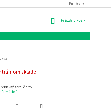
Prihlásenie
NÁKUPNÝ
Prázdny košík
KOŠÍK
2693
ntrálnom sklade
a prídavný zdroj čierny
informácie