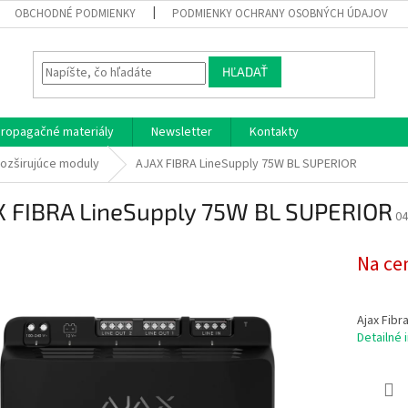
OBCHODNÉ PODMIENKY
PODMIENKY OCHRANY OSOBNÝCH ÚDAJOV
HĽADAŤ
ropagačné materiály
Newsletter
Kontakty
ozširujúce moduly
AJAX FIBRA LineSupply 75W BL SUPERIOR
X FIBRA LineSupply 75W BL SUPERIOR
04
Na ce
Ajax Fibr
Detailné 