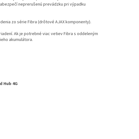
 zabezpečí neprerušenú prevádzku pri výpadku
adenia zo série Fibra (drôtové AJAX komponenty).
riadení. Ak je potrebné viac vetiev Fibra s oddeleným
ieho akumulátora.
id Hub 4G