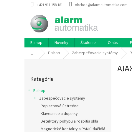
Prejsť
+421 911 158 181
obchod@alarmautomatika.com
na
obsah
E-shop
Novinky
Školenie
O nás
P
Domov
E-shop
Zabezpečovacie systémy
R
B
AJA
o
Preskočiť
č
Kategórie
kategórie
n
ý
E-shop
p
Zabezpečovacie systémy
a
Poplachové ústredne
n
e
Klávesnice a doplnky
l
Detektory pohybu a rozbitia skla
Magnetické kontakty a PANIC tlačidlá