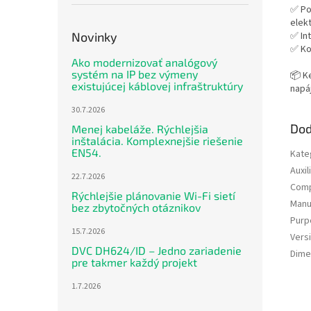
✅ Po
elekt
✅ In
Novinky
✅ Ko
Ako modernizovať analógový
systém na IP bez výmeny
📦 K
existujúcej káblovej infraštruktúry
napá
30.7.2026
Dod
Menej kabeláže. Rýchlejšia
inštalácia. Komplexnejšie riešenie
EN54.
Kate
Auxi
22.7.2026
Comp
Rýchlejšie plánovanie Wi-Fi sietí
Manu
bez zbytočných otáznikov
Purp
15.7.2026
Vers
DVC DH624/ID – Jedno zariadenie
Dime
pre takmer každý projekt
1.7.2026