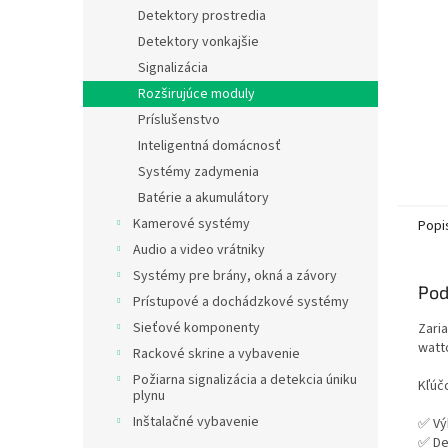
Detektory prostredia
Detektory vonkajšie
Signalizácia
Rozširujúce moduly
Príslušenstvo
Inteligentná domácnosť
Systémy zadymenia
Batérie a akumulátory
Kamerové systémy
Popi
Audio a video vrátniky
Systémy pre brány, okná a závory
Pod
Prístupové a dochádzkové systémy
Sieťové komponenty
Zari
watt
Rackové skrine a vybavenie
Požiarna signalizácia a detekcia úniku
Kľúčo
plynu
Inštalačné vybavenie
✅ Vý
✅ Dec