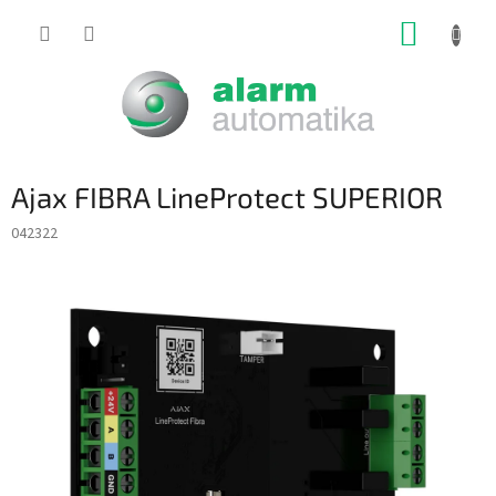
Prejsť
NÁKUP
na
obsah
KOŠÍK
Ajax FIBRA LineProtect SUPERIOR
042322