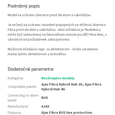
Podrobný popis
Modul na ochranu zbernice pred skratom a sabotážou.
Je určený na ochranu zariadení pripojených na drôtovú zbernicu
Fibra pred skratmi a sabotážou. Jeho inštalácia je flexibilná a
môže byť umiestnený na ľubovoľnom mieste pozdĺž Fibra línie, v
závislosti od požiadaviek zabezpečenia.​
Možnosti inštalácie napr. za detektorom - chráni zariadenia
medzi týmto detektorom a ústredňou.
Dodatočné parametre
Kategória
:
Rozširujúce moduly
Ajax Fibra Hybrid Hub 2G, Ajax Fibra
Compatible panels
:
Hybrid Hub 4G
Connecting to alarm
BUS
panel
:
Manufacturer
:
AJAX
Purpose
:
Ajax Fibra BUS line protection