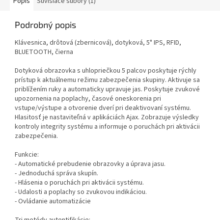
Popis
Súvisiace súbory (1)
Podrobný popis
Klávesnica, drôtová (zbernicová), dotyková, 5" IPS, RFID,
BLUETOOTH, čierna
Dotyková obrazovka s uhlopriečkou 5 palcov poskytuje rýchly
prístup k aktuálnemu režimu zabezpečenia skupiny. Aktivuje sa
priblížením ruky a automaticky upravuje jas. Poskytuje zvukové
upozornenia na poplachy, časové oneskorenia pri
vstupe/výstupe a otvorenie dverí pri deaktivovaní systému.
Hlasitosť je nastaviteľná v aplikáciách Ajax. Zobrazuje výsledky
kontroly integrity systému a informuje o poruchách pri aktivácii
zabezpečenia.
Funkcie:
- Automatické prebudenie obrazovky a úprava jasu.
- Jednoduchá správa skupín.
- Hlásenia o poruchách pri aktivácii systému.
- Udalosti a poplachy so zvukovou indikáciou.
- Ovládanie automatizácie