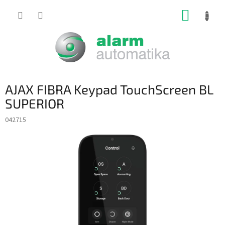
Prejsť
NÁKUP
na
obsah
KOŠÍK
AJAX FIBRA Keypad TouchScreen BL
SUPERIOR
042715