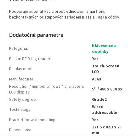
Tri metódy autentifikácie:
Podporuje autentifikáciu prostredníctvom smartfónu,
bezkontaktných prístupových zariadení (Pass a Tag) a kódov.
Dodatočné parametre
Klávesnice a
Kategória
:
doplnky
Built-in RFID tag reader
:
Yes
Touch-Screen
Display mode
:
LCD
Manufacturer
:
AJAX
Resolution / number of rows * characters
5'' / 480 x 854 px
LCD display
:
Safety degree
:
Grade2
Wired
Technology
:
addressable
Bracket for wall mounting
:
Yes
171.5 x 82.1 x 26
Dimensions
:
mm