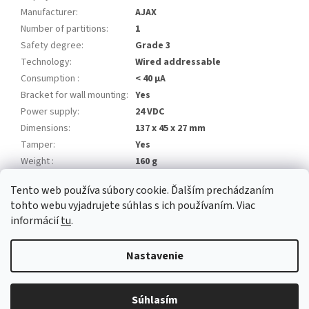
Manufacturer
:
AJAX
Number of partitions
:
1
Safety degree
:
Grade 3
Technology
:
Wired addressable
Consumption
:
< 40 µA
Bracket for wall mounting
:
Yes
Power supply
:
24 VDC
Dimensions
:
137 x 45 x 27 mm
Tamper
:
Yes
Weight
:
160 g
Tento web používa súbory cookie. Ďalším prechádzaním
Z
tohto webu vyjadrujete súhlas s ich používaním. Viac
á
informácií
tu
.
Newsletter
Facebook
LinkedIn
Instagram
YouTube
p
ä
Nastavenie
t
i
Copyright 2026
Alarm automatika B2B
. Všetky práva vyhradené.
e
Súhlasím
Upraviť nastavenie cookies