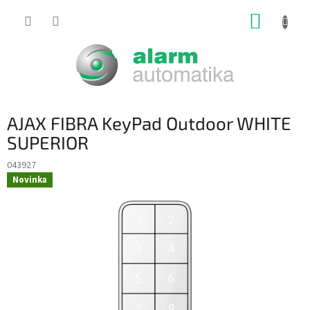
Prejsť
NÁKUP
na
obsah
KOŠÍK
AJAX FIBRA KeyPad Outdoor WHITE
SUPERIOR
043927
Novinka