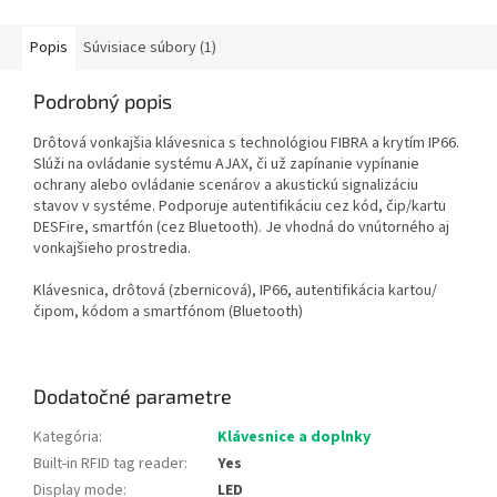
Popis
Súvisiace súbory (1)
Podrobný popis
Drôtová vonkajšia klávesnica s technológiou FIBRA a krytím IP66.
Slúži na ovládanie systému AJAX, či už zapínanie vypínanie
ochrany alebo ovládanie scenárov a akustickú signalizáciu
stavov v systéme. Podporuje autentifikáciu cez kód, čip/kartu
DESFire, smartfón (cez Bluetooth). Je vhodná do vnútorného aj
vonkajšieho prostredia.
Klávesnica, drôtová (zbernicová), IP66, autentifikácia kartou/
čipom, kódom a smartfónom (Bluetooth)
Dodatočné parametre
Kategória
:
Klávesnice a doplnky
Built-in RFID tag reader
:
Yes
Display mode
:
LED