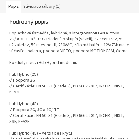
Popis
Súvisiace súbory (1)
Podrobný popis
Poplachová ústredňa, hybridná, s integrovanou LAN a 2xSIM
2G/3G/LTE, až 100 zariadení, 9 skupín (sekcií), 32 scenárov, 50
užívateľov, 50 miestností, 230VAC, záložná batéria 12V/7Ah nie je
súčasťou balenia, podpora VIDEO, podpora MOTIONCAM, čierna
Rozdiely medzi Hub Hybrid modelmi:
Hub Hybrid (2G)
✔ Podpora 2G
✔ Certifikácie: EN 50131 (Grade 3), PD 6662:2017, INCERT, NIST,
NFA2P
Hub Hybrid (4G)
✔ Podpora 2G, 3G a 4G/LTE
✔ Certifikácie: EN 50131 (Grade 3), PD 6662:2017, INCERT, NIST,
SSF, NFA2P
Hub Hybrid (4G) – verzia bez krytu