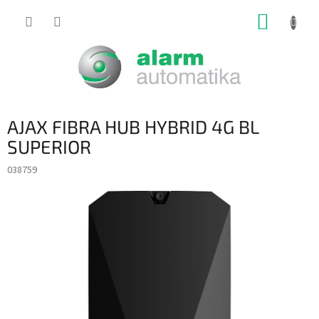
Prejsť
NÁKUP
na
obsah
KOŠÍK
AJAX FIBRA HUB HYBRID 4G BL
SUPERIOR
038759