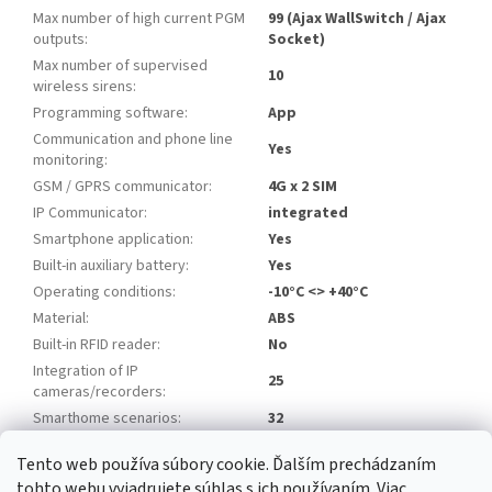
Max number of high current PGM
99 (Ajax WallSwitch / Ajax
outputs
:
Socket)
Max number of supervised
10
wireless sirens
:
Programming software
:
App
Communication and phone line
Yes
monitoring
:
GSM / GPRS communicator
:
4G x 2 SIM
IP Communicator
:
integrated
Smartphone application
:
Yes
Built-in auxiliary battery
:
Yes
Operating conditions
:
-10°C <> +40°C
Material
:
ABS
Built-in RFID reader
:
No
Integration of IP
25
cameras/recorders
:
Smarthome scenarios
:
32
Tento web používa súbory cookie. Ďalším prechádzaním
Z
tohto webu vyjadrujete súhlas s ich používaním. Viac