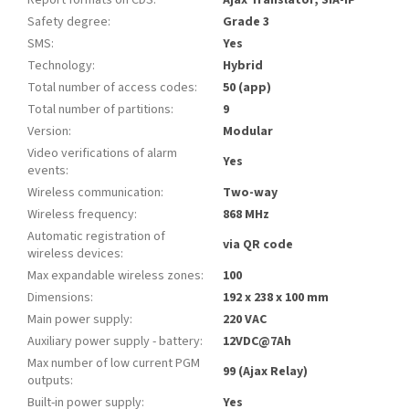
Report formats on CDS
:
Ajax Translator, SIA-IP
Safety degree
:
Grade 3
SMS
:
Yes
Technology
:
Hybrid
Total number of access codes
:
50 (app)
Total number of partitions
:
9
Version
:
Modular
Video verifications of alarm
Yes
events
:
Wireless communication
:
Two-way
Wireless frequency
:
868 MHz
Automatic registration of
via QR code
wireless devices
:
Max expandable wireless zones
:
100
Dimensions
:
192 x 238 x 100 mm
Main power supply
:
220 VAC
Auxiliary power supply - battery
:
12VDC@7Ah
Max number of low current PGM
99 (Ajax Relay)
outputs
:
Built-in power supply
:
Yes