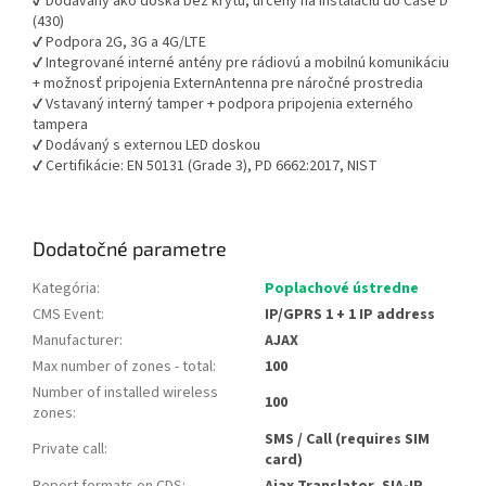
✔ Dodávaný ako doska bez krytu, určený na inštaláciu do Case D
(430)
✔ Podpora 2G, 3G a 4G/LTE
✔ Integrované interné antény pre rádiovú a mobilnú komunikáciu
+ možnosť pripojenia ExternAntenna pre náročné prostredia
✔ Vstavaný interný tamper + podpora pripojenia externého
tampera
✔ Dodávaný s externou LED doskou
✔ Certifikácie: EN 50131 (Grade 3), PD 6662:2017, NIST
Dodatočné parametre
Kategória
:
Poplachové ústredne
CMS Event
:
IP/GPRS 1 + 1 IP address
Manufacturer
:
AJAX
Max number of zones - total
:
100
Number of installed wireless
100
zones
:
SMS / Call (requires SIM
Private call
:
card)