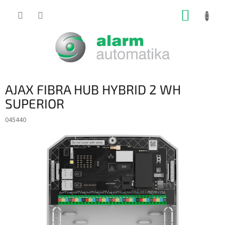
Prejsť
NÁKUP
na
obsah
KOŠÍK
AJAX FIBRA HUB HYBRID 2 WH
SUPERIOR
045440