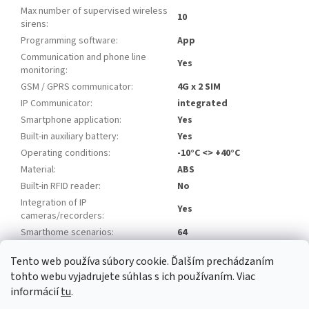
Max number of supervised wireless
10
sirens
:
Programming software
:
App
Communication and phone line
Yes
monitoring
:
GSM / GPRS communicator
:
4G x 2 SIM
IP Communicator
:
integrated
Smartphone application
:
Yes
Built-in auxiliary battery
:
Yes
Operating conditions
:
-10°C <> +40°C
Material
:
ABS
Built-in RFID reader
:
No
Integration of IP
Yes
cameras/recorders
:
Smarthome scenarios
:
64
Tento web používa súbory cookie. Ďalším prechádzaním
Z
tohto webu vyjadrujete súhlas s ich používaním. Viac
á
informácií
tu
.
Newsletter
Facebook
LinkedIn
Instagram
YouTube
p