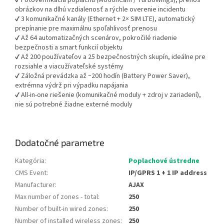
✔ Fotoverifikácia poplachu (MotionCam / TurboWings), prenos
obrázkov na dlhú vzdialenosť a rýchle overenie incidentu
✔ 3 komunikačné kanály (Ethernet + 2× SIM LTE), automatický
prepínanie pre maximálnu spoľahlivosť prenosu
✔ Až 64 automatizačných scenárov, pokročilé riadenie
bezpečnosti a smart funkcií objektu
✔ Až 200 používateľov a 25 bezpečnostných skupín, ideálne pre
rozsiahle a viacužívateľské systémy
✔ Záložná prevádzka až ~200 hodín (Battery Power Saver),
extrémna výdrž pri výpadku napájania
✔ All-in-one riešenie (komunikačné moduly + zdroj v zariadení),
nie sú potrebné žiadne externé moduly
Dodatočné parametre
Kategória
:
Poplachové ústredne
CMS Event
:
IP/GPRS 1 + 1 IP address
Manufacturer
:
AJAX
Max number of zones - total
:
250
Number of built-in wired zones
:
250
Number of installed wireless zones
:
250