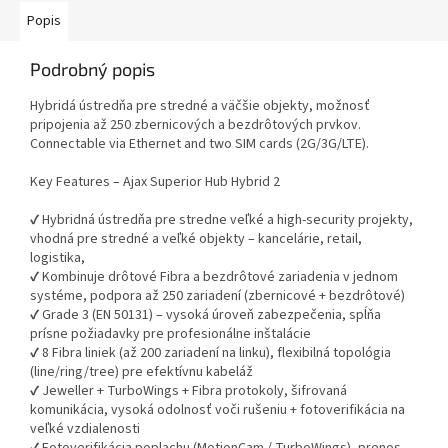
Popis
Podrobný popis
Hybridá ústredňa pre stredné a väčšie objekty, možnosť
pripojenia až 250 zbernicových a bezdrôtových prvkov.
Connectable via Ethernet and two SIM cards (2G/3G/LTE).
Key Features – Ajax Superior Hub Hybrid 2
✔ Hybridná ústredňa pre stredne veľké a high-security projekty,
vhodná pre stredné a veľké objekty – kancelárie, retail,
logistika,
✔ Kombinuje drôtové Fibra a bezdrôtové zariadenia v jednom
systéme, podpora až 250 zariadení (zbernicové + bezdrôtové)
✔ Grade 3 (EN 50131) – vysoká úroveň zabezpečenia, spĺňa
prísne požiadavky pre profesionálne inštalácie
✔ 8 Fibra liniek (až 200 zariadení na linku), flexibilná topológia
(line/ring/tree) pre efektívnu kabeláž
✔ Jeweller + TurboWings + Fibra protokoly, šifrovaná
komunikácia, vysoká odolnosť voči rušeniu + fotoverifikácia na
veľké vzdialenosti