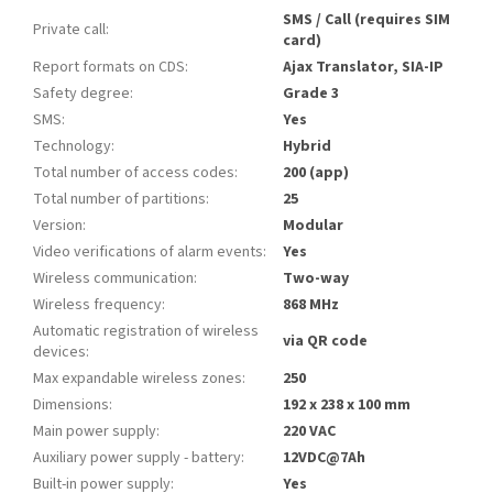
SMS / Call (requires SIM
Private call
:
card)
Report formats on CDS
:
Ajax Translator, SIA-IP
Safety degree
:
Grade 3
SMS
:
Yes
Technology
:
Hybrid
Total number of access codes
:
200 (app)
Total number of partitions
:
25
Version
:
Modular
Video verifications of alarm events
:
Yes
Wireless communication
:
Two-way
Wireless frequency
:
868 MHz
Automatic registration of wireless
via QR code
devices
:
Max expandable wireless zones
:
250
Dimensions
:
192 x 238 x 100 mm
Main power supply
:
220 VAC
Auxiliary power supply - battery
:
12VDC@7Ah
Built-in power supply
:
Yes