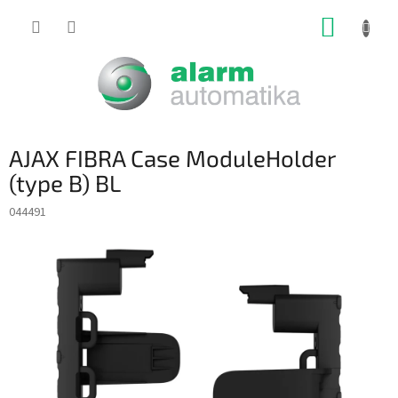
Prejsť
NÁKUP
na
obsah
KOŠÍK
AJAX FIBRA Case ModuleHolder
(type B) BL
044491