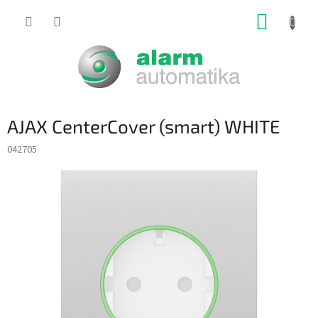
Prejsť
NÁKUP
na
obsah
KOŠÍK
AJAX CenterCover (smart) WHITE
042705