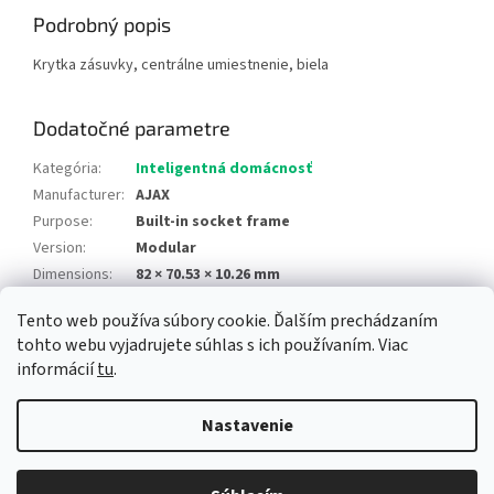
Podrobný popis
Krytka zásuvky, centrálne umiestnenie, biela
Dodatočné parametre
Kategória
:
Inteligentná domácnosť
Manufacturer
:
AJAX
Purpose
:
Built-in socket frame
Version
:
Modular
Dimensions
:
82 × 70.53 × 10.26 mm
Tento web používa súbory cookie. Ďalším prechádzaním
Z
tohto webu vyjadrujete súhlas s ich používaním. Viac
á
informácií
tu
.
Newsletter
Facebook
LinkedIn
Instagram
YouTube
p
ä
Nastavenie
t
i
Copyright 2026
Alarm automatika B2B
. Všetky práva vyhradené.
e