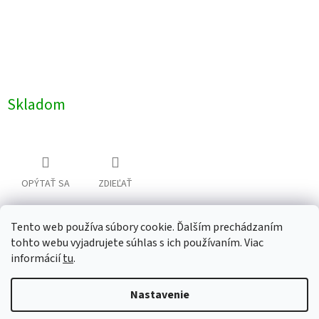
Skladom
OPÝTAŤ SA
ZDIEĽAŤ
Tento web používa súbory cookie. Ďalším prechádzaním
Z
tohto webu vyjadrujete súhlas s ich používaním. Viac
á
informácií
tu
.
Newsletter
Facebook
LinkedIn
Instagram
YouTube
p
ä
Nastavenie
t
i