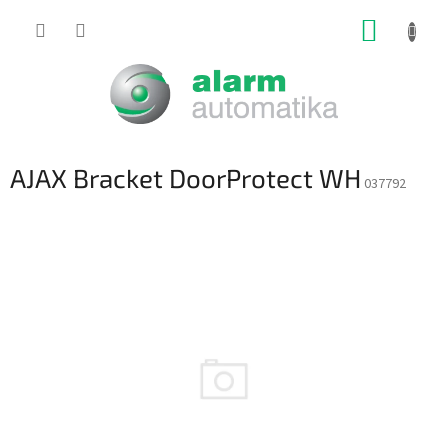
Prejsť
NÁKUP
na
obsah
KOŠÍK
AJAX Bracket DoorProtect WH
037792