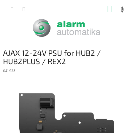
Prejsť
NÁKUP
na
obsah
KOŠÍK
AJAX 12-24V PSU for HUB2 /
HUB2PLUS / REX2
041935