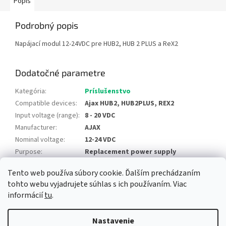
Popis
Podrobný popis
Napájací modul 12-24VDC pre HUB2, HUB 2 PLUS a ReX2
Dodatočné parametre
Kategória
:
Príslušenstvo
Compatible devices
:
Ajax HUB2, HUB2PLUS, REX2
Input voltage (range)
:
8 - 20 VDC
Manufacturer
:
AJAX
Nominal voltage
:
12-24 VDC
Purpose
:
Replacement power supply
Tento web používa súbory cookie. Ďalším prechádzaním
Z
tohto webu vyjadrujete súhlas s ich používaním. Viac
á
informácií
tu
.
Newsletter
Facebook
LinkedIn
Instagram
YouTube
p
ä
Nastavenie
t