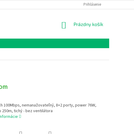
Prihlásenie
NÁKUPNÝ
Prázdny košík
KOŠÍK
dom
ch 100Mbps, nemanažovateľný, 8+2 porty, power 76W,
 250m, tichý - bez ventilátora
informácie