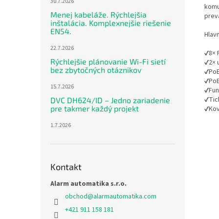
30.7.2026
komu
Menej kabeláže. Rýchlejšia
prev
inštalácia. Komplexnejšie riešenie
EN54.
Hlavn
22.7.2026
✔8× 
Rýchlejšie plánovanie Wi-Fi sietí
✔2× 
bez zbytočných otáznikov
✔PoE
✔PoE
15.7.2026
✔Fun
✔Tic
DVC DH624/ID – Jedno zariadenie
pre takmer každý projekt
✔Kovo
1.7.2026
Kontakt
Alarm automatika s.r.o.
obchod
@
alarmautomatika.com
+421 911 158 181