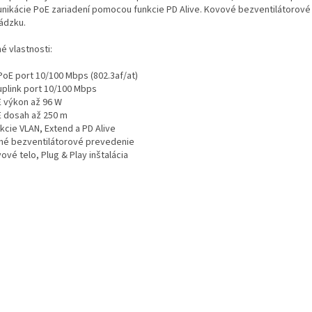
nikácie PoE zariadení pomocou funkcie PD Alive. Kovové bezventilátorové
ádzku.
é vlastnosti:
PoE port 10/100 Mbps (802.3af/at)
uplink port 10/100 Mbps
 výkon až 96 W
 dosah až 250 m
kcie VLAN, Extend a PD Alive
hé bezventilátorové prevedenie
vé telo, Plug & Play inštalácia