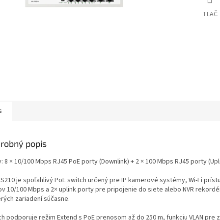
TLAČ
s
robný popis
: 8 × 10/100 Mbps RJ45 PoE porty (Downlink)​ + 2 × 100 Mbps RJ45 porty (Upli
S210 je spoľahlivý PoE switch určený pre IP kamerové systémy, Wi-Fi príst
ov 10/100 Mbps a 2× uplink porty pre pripojenie do siete alebo NVR rekord
erých zariadení súčasne.
ch podporuje režim Extend s PoE prenosom až do 250 m, funkciu VLAN pre 