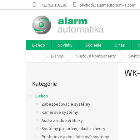
Prejsť
+421 911 158 181
obchod@alarmautomatika.com
na
obsah
E-shop
Novinky
Školenie
O nás
P
Domov
E-shop
Sieťové komponenty
Switc
B
WK-
o
Preskočiť
č
Kategórie
kategórie
n
ý
E-shop
p
Zabezpečovacie systémy
a
Kamerové systémy
n
e
Audio a video vrátniky
l
Systémy pre brány, okná a závory
Prístupové a dochádzkové systémy