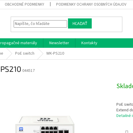
OBCHODNÉ PODMIENKY
PODMIENKY OCHRANY OSOBNÝCH ÚDAJOV
HĽADAŤ
ropagačné materiály
Newsletter
Kontakty
he
PoE switch
WK-PS210
PS210
044517
Skla
PoE swit
Extend do
Detailné 