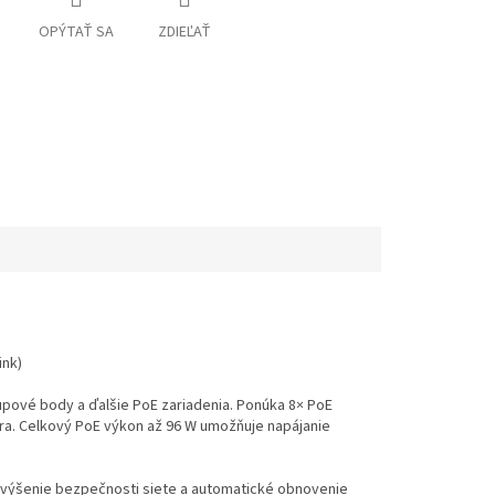
OPÝTAŤ SA
ZDIEĽAŤ
nk)​
upové body a ďalšie PoE zariadenia. Ponúka 8× PoE
éra. Celkový PoE výkon až 96 W umožňuje napájanie
zvýšenie bezpečnosti siete a automatické obnovenie