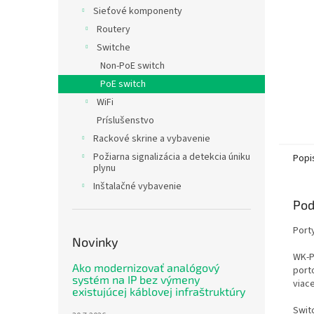
Sieťové komponenty
Routery
Switche
Non-PoE switch
PoE switch
WiFi
Príslušenstvo
Rackové skrine a vybavenie
Požiarna signalizácia a detekcia úniku
Popi
plynu
Inštalačné vybavenie
Pod
Porty
Novinky
WK-P
Ako modernizovať analógový
port
systém na IP bez výmeny
viac
existujúcej káblovej infraštruktúry
Swit