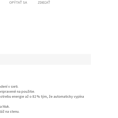
OPÝTAŤ SA
ZDIEĽAŤ
ení v sieti.
pripravené na použitie.
spotrebu energie až o 82 % tým, že automaticky vypína
a hluk.
áž na stenu.