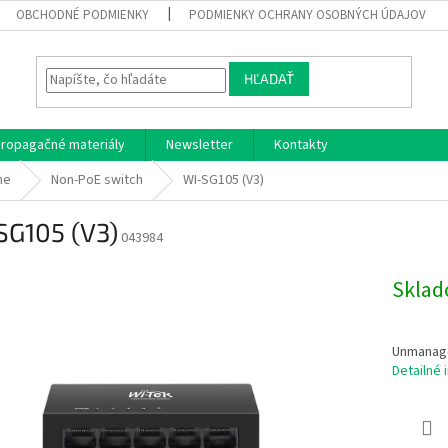
OBCHODNÉ PODMIENKY
PODMIENKY OCHRANY OSOBNÝCH ÚDAJOV
HĽADAŤ
ropagačné materiály
Newsletter
Kontakty
he
Non-PoE switch
WI-SG105 (V3)
SG105 (V3)
043984
Skla
Unmanage
Detailné 