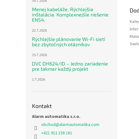
30.7.2026
Menej kabeláže. Rýchlejšia
Dod
inštalácia. Komplexnejšie riešenie
EN54.
Kate
Inte
22.7.2026
Manu
Rýchlejšie plánovanie Wi-Fi sietí
Swit
bez zbytočných otáznikov
15.7.2026
DVC DH624/ID – Jedno zariadenie
pre takmer každý projekt
1.7.2026
Kontakt
Alarm automatika s.r.o.
obchod
@
alarmautomatika.com
+421 911 158 181