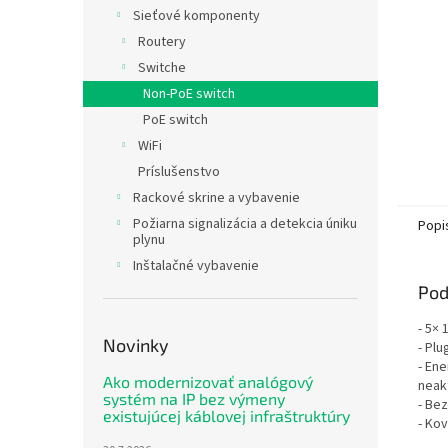
Sieťové komponenty
Routery
Switche
Non-PoE switch
PoE switch
WiFi
Príslušenstvo
Rackové skrine a vybavenie
Požiarna signalizácia a detekcia úniku
Popi
plynu
Inštalačné vybavenie
Pod
- 5×
Novinky
- Plu
- En
Ako modernizovať analógový
neak
systém na IP bez výmeny
- Bez
existujúcej káblovej infraštruktúry
- Ko