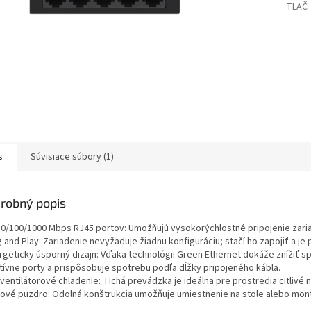
TLAČ
s
Súvisiace súbory (1)
robný popis
 10/100/1000 Mbps RJ45 portov: Umožňujú vysokorýchlostné pripojenie zariad
g and Play: Zariadenie nevyžaduje žiadnu konfiguráciu; stačí ho zapojiť a je 
ergeticky úsporný dizajn: Vďaka technológii Green Ethernet dokáže znížiť 
tívne porty a prispôsobuje spotrebu podľa dĺžky pripojeného kábla.
ventilátorové chladenie: Tichá prevádzka je ideálna pre prostredia citlivé n
vové puzdro: Odolná konštrukcia umožňuje umiestnenie na stole alebo mont