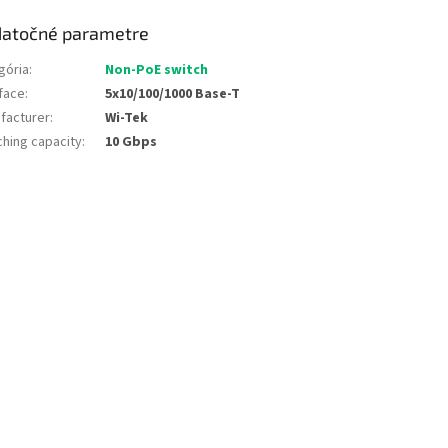
atočné parametre
gória
:
Non-PoE switch
rface
:
5x10/100/1000 Base-T
facturer
:
Wi-Tek
ching capacity
:
10 Gbps