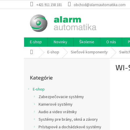
Prejsť
+421 911 158 181
obchod@alarmautomatika.com
na
obsah
E-shop
Novinky
Školenie
O nás
P
Domov
E-shop
Sieťové komponenty
Switc
B
WI-
o
Preskočiť
č
Kategórie
kategórie
n
ý
E-shop
p
Zabezpečovacie systémy
a
Kamerové systémy
n
e
Audio a video vrátniky
l
Systémy pre brány, okná a závory
Prístupové a dochádzkové systémy