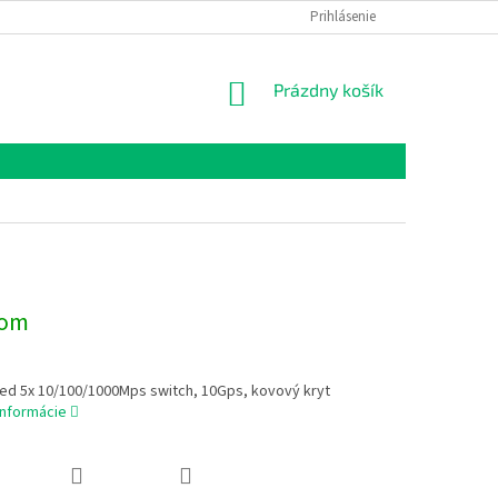
Prihlásenie
NÁKUPNÝ
Prázdny košík
KOŠÍK
dom
d 5x 10/100/1000Mps switch, 10Gps, kovový kryt
informácie