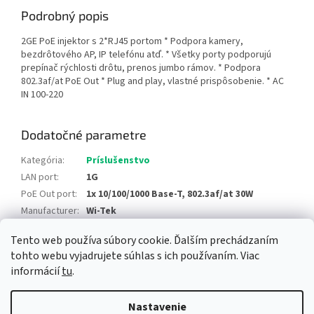
Podrobný popis
2GE PoE injektor s 2*RJ45 portom * Podpora kamery,
bezdrôtového AP, IP telefónu atď. * Všetky porty podporujú
prepínač rýchlosti drôtu, prenos jumbo rámov. * Podpora
802.3af/at PoE Out * Plug and play, vlastné prispôsobenie. * AC
IN 100-220
Dodatočné parametre
Kategória
:
Príslušenstvo
LAN port
:
1G
PoE Out port
:
1x 10/100/1000 Base-T, 802.3af/at 30W
Manufacturer
:
Wi-Tek
Tento web používa súbory cookie. Ďalším prechádzaním
Z
tohto webu vyjadrujete súhlas s ich používaním. Viac
á
informácií
tu
.
Newsletter
Facebook
LinkedIn
Instagram
YouTube
p
ä
Nastavenie
t