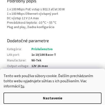
Podrobný popis
1 x 100 Mbps PoE vstup s 802.3 af/at 30 W
1 x 100 Mbps Ethernet výstupný port
DC výstup 12 V 2 A max
Prevádzková teplota: -10 °C ~ 55 °C
Plug and play, žiadna konfigurácia
Dodatočné parametre
Kategória
:
Príslušenstvo
LAN port
:
1x 10/100 Base-T
Manufacturer
:
Wi-Tek
Output voltage
:
12V 2A max
Tento web používa súbory cookie. Ďalším prechádzaním
Z
tohto webu vyjadrujete súhlas s ich používaním. Viac
á
informácií
tu
.
Newsletter
Facebook
LinkedIn
Instagram
YouTube
p
ä
Nastavenie
t