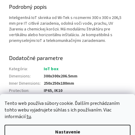
Podrobný popis
Inteligentná IoT skrinka od Wi-Tek s rozmermi 300 x 300 x 206,5
mm pre IT citlivé zariadenia, odolná voči vode, prachu, UV
žiareniu a chemickej korózii. Má modulárnu štruktúru pre
vertikálnu alebo horizontálnu inštaláciu. Je kompatibilná s
priemyselnými IoT a telekomunikačnými zariadeniami.
Dodatočné parametre
Kategória
:
IoT box
Dimensions
:
300x300x206.5mm
Inner Dimensions
:
250x250x180mm
Protection
:
IP65, IK10
Tento web používa súbory cookie. Ďalším prechádzaním
Z
tohto webu vyjadrujete súhlas s ich používaním. Viac
á
informácií
tu
.
Newsletter
Facebook
LinkedIn
Instagram
YouTube
p
ä
Nastavenie
t