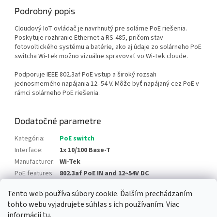
Podrobný popis
Cloudový IoT ovládač je navrhnutý pre solárne PoE riešenia.
Poskytuje rozhranie Ethernet a RS-485, pričom stav
fotovoltického systému a batérie, ako aj údaje zo solárneho PoE
switcha Wi-Tek možno vizuálne spravovať vo Wi-Tek cloude.
Podporuje IEEE 802.3af PoE vstup a široký rozsah
jednosmerného napájania 12–54 V. Môže byť napájaný cez PoE v
rámci solárneho PoE riešenia.
Dodatočné parametre
Kategória
:
PoE switch
Interface
:
1x 10/100 Base-T
Manufacturer
:
Wi-Tek
PoE features
:
802.3af PoE IN and 12~54V DC
Tento web používa súbory cookie. Ďalším prechádzaním
Z
tohto webu vyjadrujete súhlas s ich používaním. Viac
á
informácií
tu
.
Newsletter
Facebook
LinkedIn
Instagram
YouTube