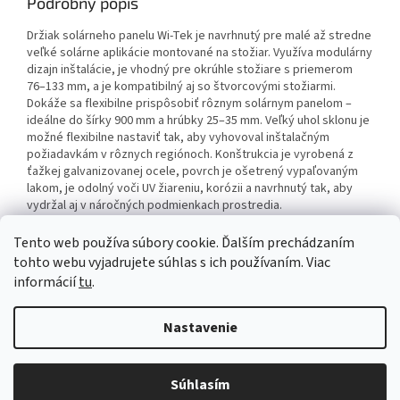
Podrobný popis
Držiak solárneho panelu Wi-Tek je navrhnutý pre malé až stredne
veľké solárne aplikácie montované na stožiar. Využíva modulárny
dizajn inštalácie, je vhodný pre okrúhle stožiare s priemerom
76–133 mm, a je kompatibilný aj so štvorcovými stožiarmi.
Dokáže sa flexibilne prispôsobiť rôznym solárnym panelom –
ideálne do šírky 900 mm a hrúbky 25–35 mm. Veľký uhol sklonu je
možné flexibilne nastaviť tak, aby vyhovoval inštalačným
požiadavkám v rôznych regiónoch. Konštrukcia je vyrobená z
ťažkej galvanizovanej ocele, povrch je ošetrený vypaľovaným
lakom, je odolný voči UV žiareniu, korózii a navrhnutý tak, aby
vydržal aj v náročných podmienkach prostredia.
Tento web používa súbory cookie. Ďalším prechádzaním
Z
tohto webu vyjadrujete súhlas s ich používaním. Viac
á
informácií
tu
.
Newsletter
Facebook
LinkedIn
Instagram
YouTube
p
ä
Nastavenie
t
i
Copyright 2026
Alarm automatika B2B
. Všetky práva vyhradené.
e
Súhlasím
Upraviť nastavenie cookies