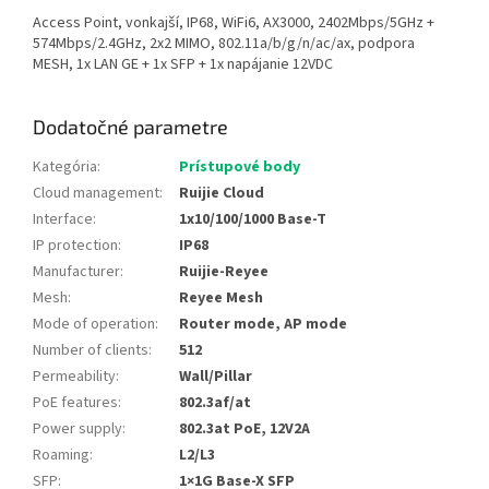
Access Point, vonkajší, IP68, WiFi6, AX3000, 2402Mbps/5GHz +
574Mbps/2.4GHz, 2x2 MIMO, 802.11a/b/g/n/ac/ax, podpora
MESH, 1x LAN GE + 1x SFP + 1x napájanie 12VDC
Dodatočné parametre
Kategória
:
Prístupové body
Cloud management
:
Ruijie Cloud
Interface
:
1x10/100/1000 Base-T
IP protection
:
IP68
Manufacturer
:
Ruijie-Reyee
Mesh
:
Reyee Mesh
Mode of operation
:
Router mode, AP mode
Number of clients
:
512
Permeability
:
Wall/Pillar
PoE features
:
802.3af/at
Power supply
:
802.3at PoE, 12V2A
Roaming
:
L2/L3
SFP
:
1×1G Base-X SFP