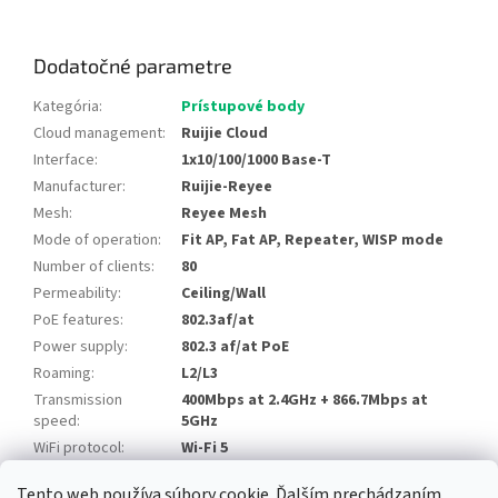
Dodatočné parametre
Kategória
:
Prístupové body
Cloud management
:
Ruijie Cloud
Interface
:
1x10/100/1000 Base-T
Manufacturer
:
Ruijie-Reyee
Mesh
:
Reyee Mesh
Mode of operation
:
Fit AP, Fat AP, Repeater, WISP mode
Number of clients
:
80
Permeability
:
Ceiling/Wall
PoE features
:
802.3af/at
Power supply
:
802.3 af/at PoE
Roaming
:
L2/L3
Transmission
400Mbps at 2.4GHz + 866.7Mbps at
speed
:
5GHz
WiFi protocol
:
Wi-Fi 5
Tento web používa súbory cookie. Ďalším prechádzaním