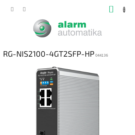
Prejsť
NÁKUP
na
obsah
KOŠÍK
RG-NIS2100-4GT2SFP-HP
044136