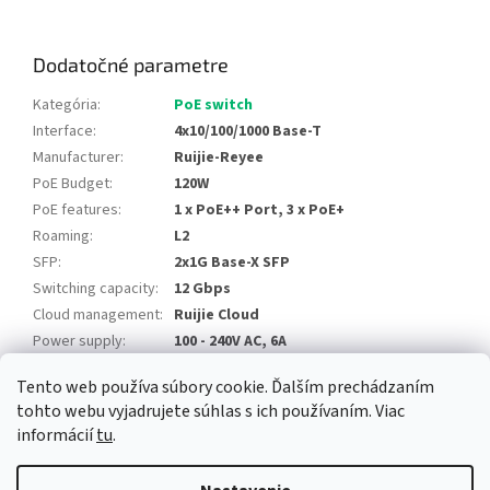
Dodatočné parametre
Kategória
:
PoE switch
Interface
:
4x10/100/1000 Base-T
Manufacturer
:
Ruijie-Reyee
PoE Budget
:
120W
PoE features
:
1 x PoE++ Port, 3 x PoE+
Roaming
:
L2
SFP
:
2x1G Base-X SFP
Switching capacity
:
12 Gbps
Cloud management
:
Ruijie Cloud
Power supply
:
100 - 240V AC, 6A
Tento web používa súbory cookie. Ďalším prechádzaním
Z
tohto webu vyjadrujete súhlas s ich používaním. Viac
á
informácií
tu
.
Newsletter
Facebook
LinkedIn
Instagram
YouTube
p
ä