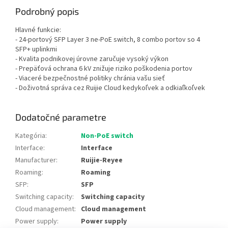
Podrobný popis
Hlavné funkcie:
- 24-portový SFP Layer 3 ne-PoE switch, 8 combo portov so 4
SFP+ uplinkmi
- Kvalita podnikovej úrovne zaručuje vysoký výkon
- Prepäťová ochrana 6 kV znižuje riziko poškodenia portov
- Viaceré bezpečnostné politiky chránia vašu sieť
- Doživotná správa cez Ruijie Cloud kedykoľvek a odkiaľkoľvek
Dodatočné parametre
Kategória
:
Non-PoE switch
Interface
:
Interface
Manufacturer
:
Ruijie-Reyee
Roaming
:
Roaming
SFP
:
SFP
Switching capacity
:
Switching capacity
Cloud management
:
Cloud management
Power supply
:
Power supply