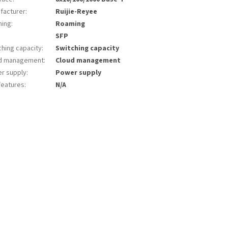
facturer
:
Ruijie-Reyee
ing
:
Roaming
SFP
ching capacity
:
Switching capacity
d management
:
Cloud management
r supply
:
Power supply
features
:
N/A