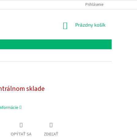
Prihlásenie
NÁKUPNÝ
Prázdny košík
KOŠÍK
ntrálnom sklade
informácie
OPÝTAŤ SA
ZDIEĽAŤ