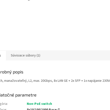
s
Súvisiace súbory (1)
robný popis
ch, manažovateľný, L2, max. 20Gbps, 8x LAN GE + 2x SFP + 1x napájanie 230
atočné parametre
gória
:
Non-PoE switch
rface
:
8x10/100/1000 Base-T