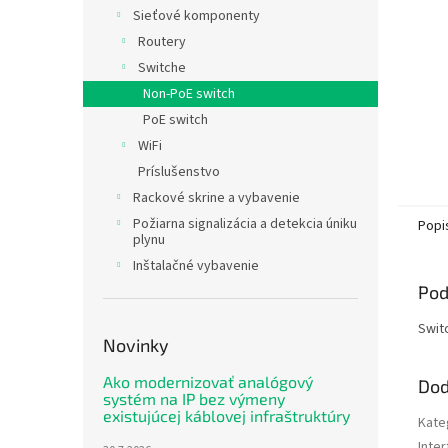
Sieťové komponenty
Routery
Switche
Non-PoE switch
PoE switch
WiFi
Príslušenstvo
Rackové skrine a vybavenie
Požiarna signalizácia a detekcia úniku
Popi
plynu
Inštalačné vybavenie
Pod
Swit
Novinky
Ako modernizovať analógový
Dod
systém na IP bez výmeny
existujúcej káblovej infraštruktúry
Kate
Inte