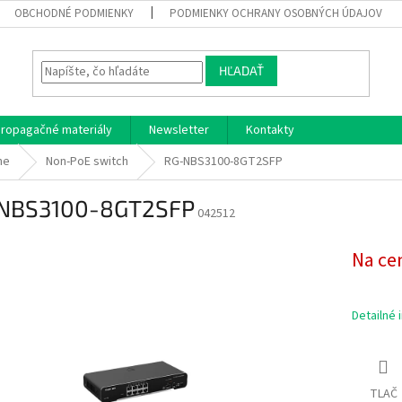
OBCHODNÉ PODMIENKY
PODMIENKY OCHRANY OSOBNÝCH ÚDAJOV
HĽADAŤ
ropagačné materiály
Newsletter
Kontakty
he
Non-PoE switch
RG-NBS3100-8GT2SFP
NBS3100-8GT2SFP
042512
Na ce
Detailné 
TLAČ