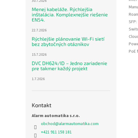
30.7.2026
Manu
Menej kabeláže. Rýchlejšia
Roam
inštalácia. Komplexnejšie riešenie
EN54.
SFP
:
Swit
22.7.2026
Clou
Rýchlejšie plánovanie Wi-Fi sietí
Powe
bez zbytočných otáznikov
PoE 
15.7.2026
DVC DH624/ID – Jedno zariadenie
pre takmer každý projekt
1.7.2026
Kontakt
Alarm automatika s.r.o.
obchod
@
alarmautomatika.com
+421 911 158 181