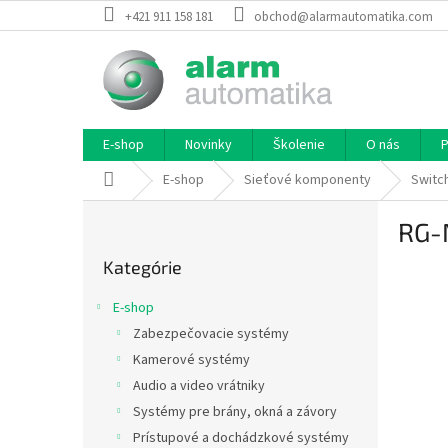
Prejsť
+421 911 158 181
obchod@alarmautomatika.com
na
obsah
E-shop
Novinky
Školenie
O nás
P
Domov
E-shop
Sieťové komponenty
Switc
B
RG-
o
Preskočiť
č
Kategórie
kategórie
n
ý
E-shop
p
Zabezpečovacie systémy
a
Kamerové systémy
n
e
Audio a video vrátniky
l
Systémy pre brány, okná a závory
Prístupové a dochádzkové systémy