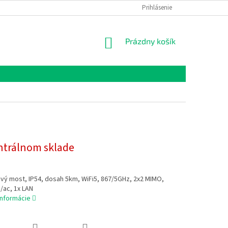
Prihlásenie
NÁKUPNÝ
Prázdny košík
KOŠÍK
ntrálnom sklade
vý most, IP54, dosah 5km, WiFi5, 867/5GHz, 2x2 MIMO,
/ac, 1x LAN
informácie