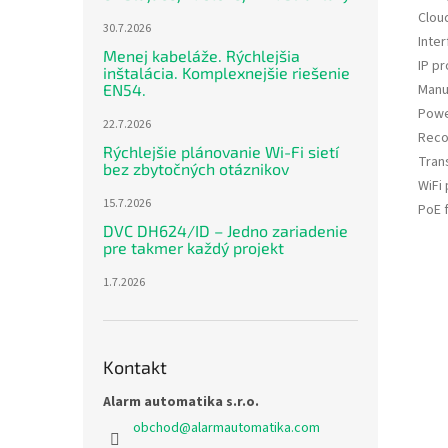
Clou
30.7.2026
Inte
Menej kabeláže. Rýchlejšia
IP pr
inštalácia. Komplexnejšie riešenie
Manu
EN54.
Powe
22.7.2026
Reco
Rýchlejšie plánovanie Wi-Fi sietí
Tran
bez zbytočných otáznikov
WiFi
15.7.2026
PoE 
DVC DH624/ID – Jedno zariadenie
pre takmer každý projekt
1.7.2026
Kontakt
Alarm automatika s.r.o.
obchod
@
alarmautomatika.com