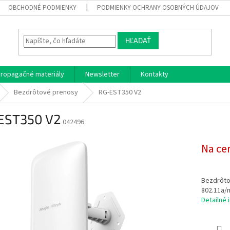
OBCHODNÉ PODMIENKY
PODMIENKY OCHRANY OSOBNÝCH ÚDAJOV
HĽADAŤ
ropagačné materiály
Newsletter
Kontakty
Bezdrôtové prenosy
RG-EST350 V2
EST350 V2
042496
Na ce
Bezdrôto
802.11a/n
Detailné 