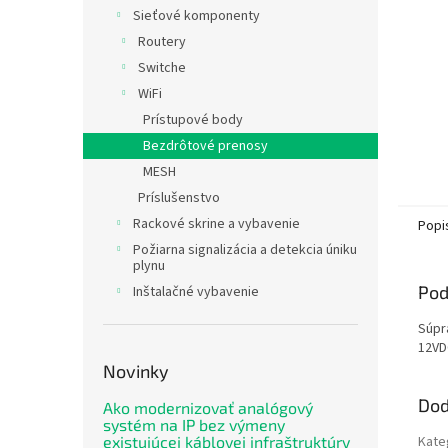
Sieťové komponenty
Routery
Switche
WiFi
Prístupové body
Bezdrôtové prenosy
MESH
Príslušenstvo
Rackové skrine a vybavenie
Popi
Požiarna signalizácia a detekcia úniku
plynu
Pod
Inštalačné vybavenie
Súpr
12VD
Novinky
Dod
Ako modernizovať analógový
systém na IP bez výmeny
Kate
existujúcej káblovej infraštruktúry