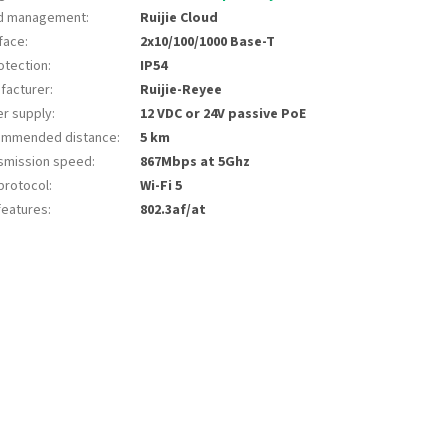
d management
:
Ruijie Cloud
rface
:
2x10/100/1000 Base-T
otection
:
IP54
facturer
:
Ruijie-Reyee
r supply
:
12 VDC or 24V passive PoE
mmended distance
:
5 km
smission speed
:
867Mbps at 5Ghz
 protocol
:
Wi-Fi 5
features
:
802.3af/at