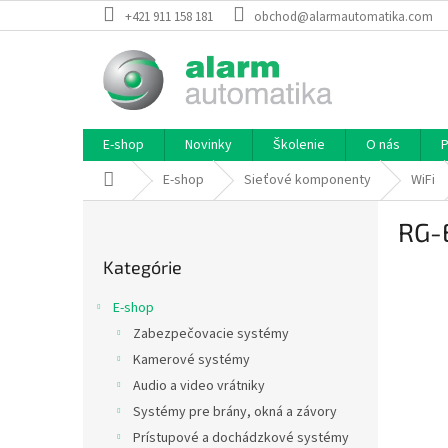
Prejsť
+421 911 158 181
obchod@alarmautomatika.com
na
obsah
E-shop
Novinky
Školenie
O nás
P
Domov
E-shop
Sieťové komponenty
WiFi
B
RG-
o
Preskočiť
č
Kategórie
kategórie
n
ý
E-shop
p
Zabezpečovacie systémy
a
Kamerové systémy
n
e
Audio a video vrátniky
l
Systémy pre brány, okná a závory
Prístupové a dochádzkové systémy