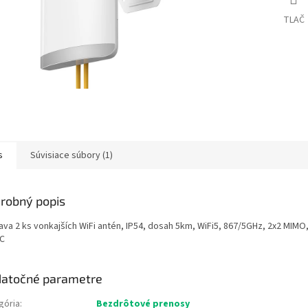
TLAČ
s
Súvisiace súbory (1)
robný popis
ava 2 ks vonkajších WiFi antén, IP54, dosah 5km, WiFi5, 867/5GHz, 2x2 MIMO,
C
atočné parametre
gória
:
Bezdrôtové prenosy