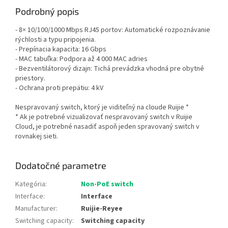
Podrobný popis
- 8× 10/100/1000 Mbps RJ45 portov: Automatické rozpoznávanie
rýchlosti a typu pripojenia.
- Prepínacia kapacita: 16 Gbps
- MAC tabuľka: Podpora až 4 000 MAC adries
- Bezventilátorový dizajn: Tichá prevádzka vhodná pre obytné
priestory.
- Ochrana proti prepätiu: 4 kV
Nespravovaný switch, ktorý je viditeľný na cloude Ruijie *
* Ak je potrebné vizualizovať nespravovaný switch v Ruijie
Cloud, je potrebné nasadiť aspoň jeden spravovaný switch v
rovnakej sieti.
Dodatočné parametre
Kategória
:
Non-PoE switch
Interface
:
Interface
Manufacturer
:
Ruijie-Reyee
Switching capacity
:
Switching capacity