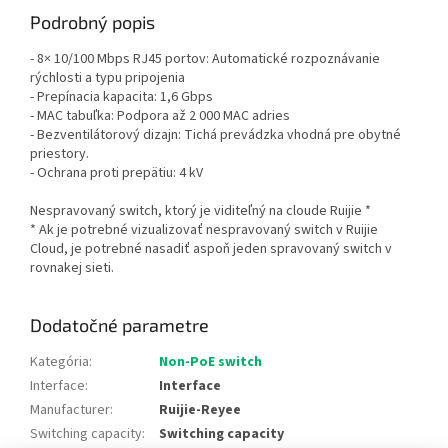
Podrobný popis
- 8× 10/100 Mbps RJ45 portov: Automatické rozpoznávanie
rýchlosti a typu pripojenia
- Prepínacia kapacita: 1,6 Gbps
- MAC tabuľka: Podpora až 2 000 MAC adries
- Bezventilátorový dizajn: Tichá prevádzka vhodná pre obytné
priestory.
- Ochrana proti prepätiu: 4 kV
Nespravovaný switch, ktorý je viditeľný na cloude Ruijie *
* Ak je potrebné vizualizovať nespravovaný switch v Ruijie
Cloud, je potrebné nasadiť aspoň jeden spravovaný switch v
rovnakej sieti.
Dodatočné parametre
Kategória
:
Non-PoE switch
Interface
:
Interface
Manufacturer
:
Ruijie-Reyee
Switching capacity
:
Switching capacity