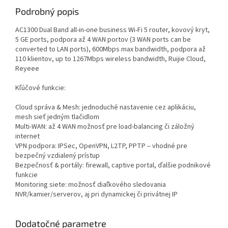
Podrobný popis
AC1300 Dual Band all-in-one business Wi-Fi 5 router, kovový kryt,
5 GE ports, podpora až 4 WAN portov (3 WAN ports can be
converted to LAN ports), 600Mbps max bandwidth, podpora až
110 klientov, up to 1267Mbps wireless bandwidth, Ruijie Cloud,
Reyeee
Kľúčové funkcie:
Cloud správa & Mesh: jednoduché nastavenie cez aplikáciu,
mesh sieť jedným tlačidlom
Multi‑WAN: až 4 WAN možnosť pre load‑balancing či záložný
internet
VPN podpora: IPSec, OpenVPN, L2TP, PPTP – vhodné pre
bezpečný vzdialený prístup
Bezpečnosť & portály: firewall, captive portal, ďalšie podnikové
funkcie
Monitoring siete: možnosť diaľkového sledovania
NVR/kamier/serverov, aj pri dynamickej či privátnej IP
Dodatočné parametre