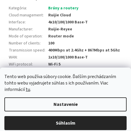
Kategória
:
Brány a routery
Cloud management
:
Ruijie Cloud
Interface
:
4x10/100/1000 Base-T
Manufacturer
:
Ruijie-Reyee
Mode of operation
:
Router mode
Number of clients
:
100
Transmission speed
:
400Mbps at 2.4Ghz + 867Mbps at 5Ghz
WAN
:
1x10/100/1000 Base-T
WiFi protocol
:
Wi-Fi 5
Tento web používa súbory cookie. Ďalším prechádzaním
Z
tohto webu vyjadrujete súhlas s ich používaním. Viac
á
informácií
tu
.
Newsletter
Facebook
LinkedIn
Instagram
YouTube
p
ä
Nastavenie
t
i
Copyright 2026
Alarm automatika B2B
. Všetky práva vyhradené.
e
Súhlasím
Upraviť nastavenie cookies