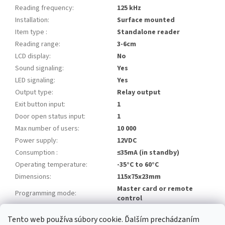
Reading frequency
:
125 kHz
Installation
:
Surface mounted
Item type
:
Standalone reader
Reading range
:
3-6cm
LCD display
:
No
Sound signaling
:
Yes
LED signaling
:
Yes
Output type
:
Relay output
Exit button input
:
1
Door open status input
:
1
Max number of users
:
10 000
Power supply
:
12VDC
Consumption
:
≤35mA (in standby)
Operating temperature
:
-35°C to 60°C
Dimensions
:
115x75x23mm
Master card or remote
Programming mode
:
control
Tento web používa súbory cookie. Ďalším prechádzaním