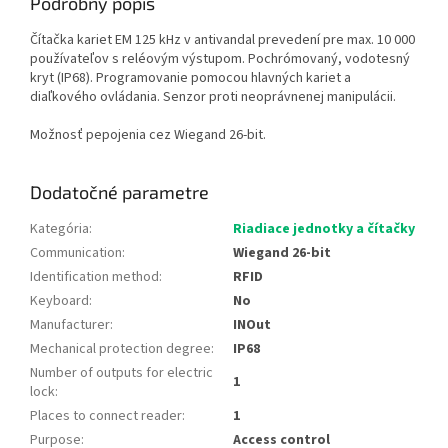
Podrobný popis
Čítačka kariet EM 125 kHz v antivandal prevedení pre max. 10 000
používateľov s reléovým výstupom. Pochrómovaný, vodotesný
kryt (IP68). Programovanie pomocou hlavných kariet a
diaľkového ovládania. Senzor proti neoprávnenej manipulácii.
Možnosť pepojenia cez Wiegand 26-bit.
Dodatočné parametre
Kategória
:
Riadiace jednotky a čítačky
Communication
:
Wiegand 26-bit
Identification method
:
RFID
Keyboard
:
No
Manufacturer
:
INOut
Mechanical protection degree
:
IP68
Number of outputs for electric
1
lock
:
Places to connect reader
:
1
Purpose
:
Access control