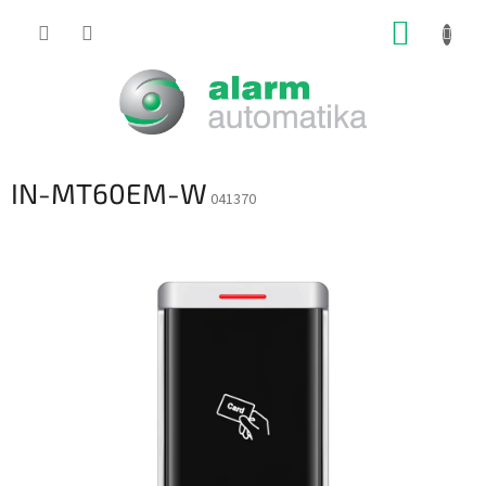
Prejsť
NÁKUP
na
obsah
KOŠÍK
IN-MT60EM-W
041370